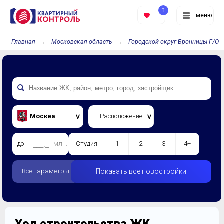
1
меню
Главная
Московская область
Городской округ Бронницы Г/О
Москва
Расположение
до
млн.
Студия
1
2
3
4+
Все параметры
Показать все новостройки