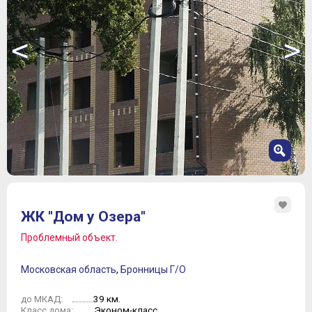
<
>
1
2
ЖК "Дом у Озера"
3
4
Проблемный объект.
5
6
Московская область
,
Бронницы Г/О
7
39 км.
до МКАД:
Эконом-класс
Класс дома: