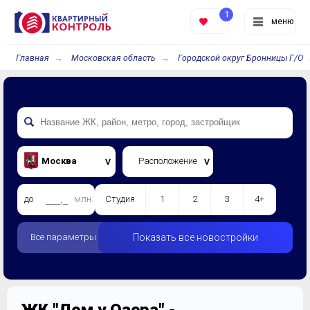
1
меню
Главная
Московская область
Городской округ Бронницы Г/О
Москва
Расположение
до
млн.
Студия
1
2
3
4+
Все параметры
Показать все новостройки