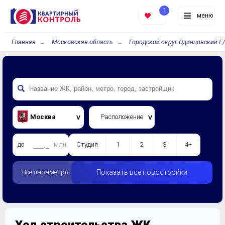
1
меню
Главная
Московская область
Городской округ Одинцовский Г
Москва
Расположение
до
млн.
Студия
1
2
3
4+
Все параметры
Показать все новостройки