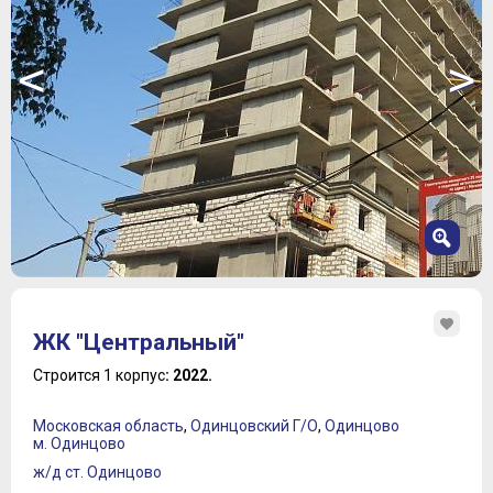
<
>
1
2
ЖК "Центральный"
3
4
Строится 1 корпус
: 2022.
5
6
Московская область
,
Одинцовский Г/О
,
Одинцово
7
м. Одинцово
ж/д ст. Одинцово