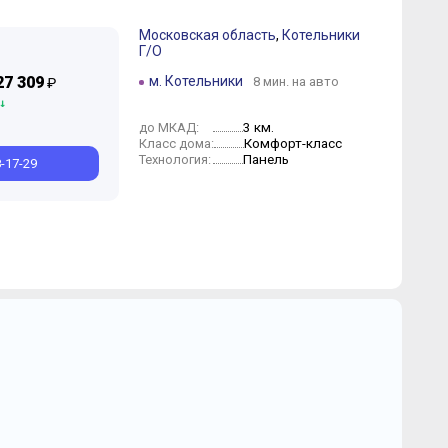
Московская область
,
Котельники
Г/О
27 309
м. Котельники
8 мин. на авто
₽
3 км.
до МКАД:
Комфорт-класс
Класс дома:
Панель
Технология:
8-17-29