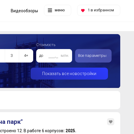
меню
1
в избранном
Видеообзоры
Стоимость
3
4+
до
млн.
Все параметры
Показать все новостройки
а парк"
строено 12.
В работе 6 корпусов
: 2025.