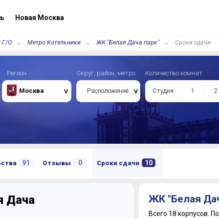
ь
Новая Москва
 Г/О
Метро Котельники
ЖК "Белая Дача парк"
Сроки сдачи
Регион
Округ, район, метро
Количество комнат
Москва
Расположение
Студия
1
2
91
0
10
ьства
Отзывы
Сроки сдачи
я Дача
ЖК "Белая Дач
Всего 18 корпусов.
По