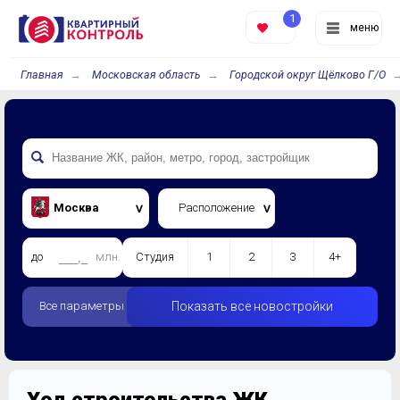
1
меню
Главная
Московская область
Городской округ Щёлково Г/О
Москва
Расположение
до
млн.
Студия
1
2
3
4+
Все параметры
Показать все новостройки