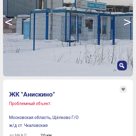
<
>
1
2
ЖК "Анискино"
3
4
Проблемный объект.
5
6
Московская область
,
Щёлково Г/О
7
ж/д ст. Чкаловская
20 км.
до МКАД: