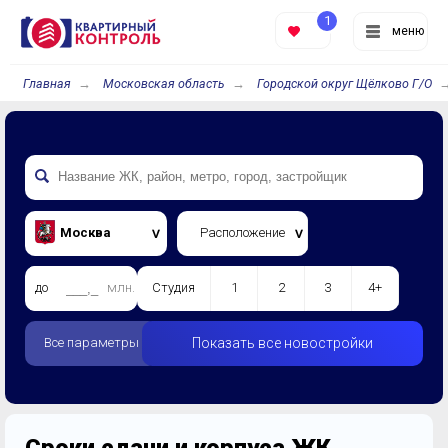
1
меню
Главная
Московская область
Городской округ Щёлково Г/О
Москва
Расположение
до
млн.
Студия
1
2
3
4+
Все параметры
Показать все новостройки