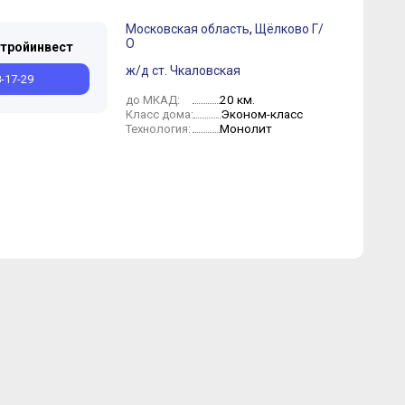
Московская область
,
Щёлково Г/
О
тройинвест
ж/д ст. Чкаловская
8-17-29
20 км.
до МКАД:
Эконом-класс
Класс дома:
Монолит
Технология: