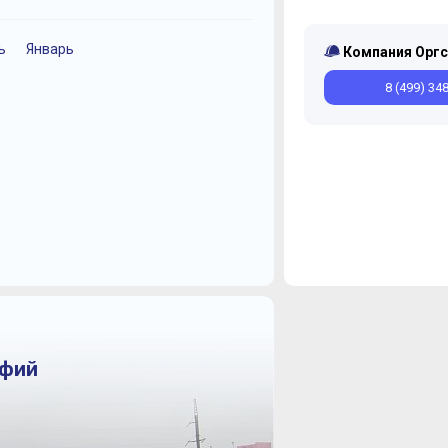
ь
Январь
Февраль
Май
Апрель
Январь
Компания Оргс
8 (499) 34
афий