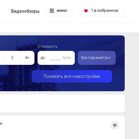
меню
1
в избранном
Видеообзоры
Стоимость
3
4+
до
млн.
Все параметры
Показать все новостройки
"