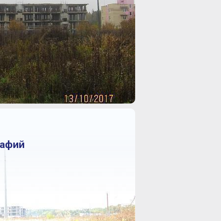
рафий