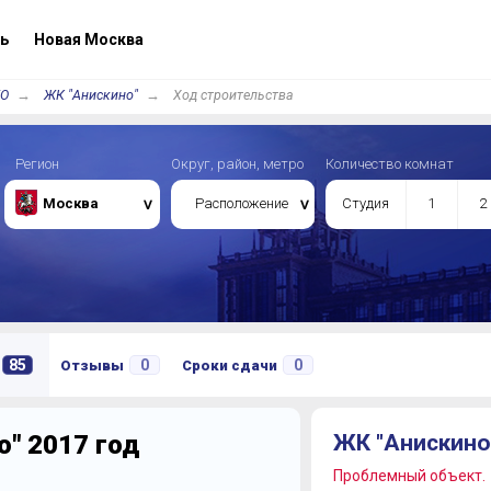
ь
Новая Москва
/О
ЖК "Анискино"
Ход строительства
Регион
Округ, район, метро
Количество комнат
Москва
Расположение
Студия
1
2
85
0
0
Отзывы
Сроки сдачи
" 2017 год
ЖК "Анискино
Проблемный объект.