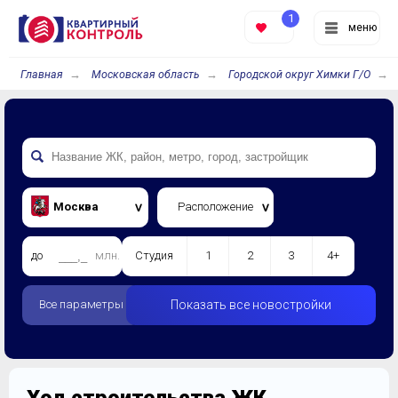
1
меню
Главная
Московская область
Городской округ Химки Г/О
Москва
Расположение
до
млн.
Студия
1
2
3
4+
Все параметры
Показать все новостройки