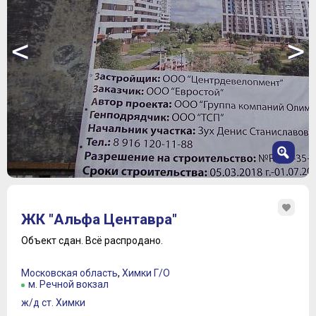
<
>
1
2
ЖК "Альфа Центавра"
3
4
Объект сдан.
Всё распродано.
5
6
Московская область
,
Химки Г/О
7
м. Речной вокзал
8
ж/д ст. Химки
9