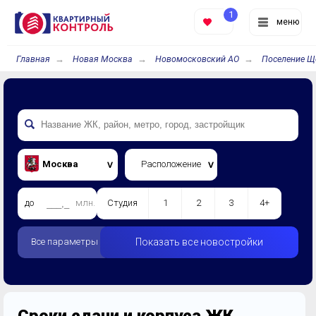
1
меню
Главная
Новая Москва
Новомосковский АО
Поселение Щ
Москва
Расположение
до
млн.
Студия
1
2
3
4+
Все параметры
Показать все новостройки