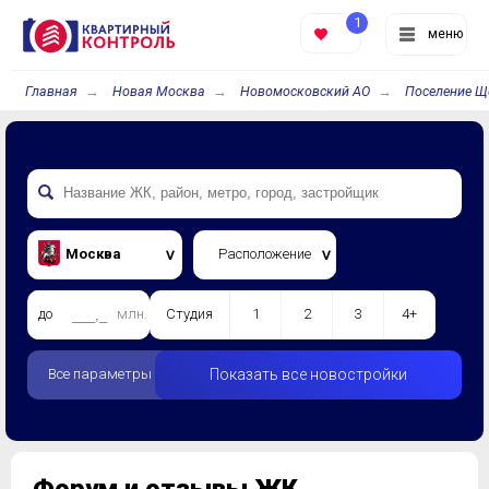
1
меню
Главная
Новая Москва
Новомосковский АО
Поселение Щ
Москва
Расположение
до
млн.
Студия
1
2
3
4+
Все параметры
Показать все новостройки