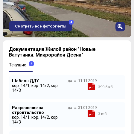
4
Смотреть все фотоотчеты
1
Документация Жилой район "Новые
2
Ватутинки. Микрорайон Десна"
3
4
6
Текущие
Планировки
однокомнатных квартир
также не
5
блещут разнообразием, варьируется лишь площадь
жилой комнаты и размеры балкона:
Шаблон ДДУ
дата: 11.11.2019
кор. 14/1, кор. 14/2, кор.
399.5 кб
14/3
Разрешение на
дата: 31.01.2019
строительство
3 mб
кор. 14/1, кор. 14/2, кор.
14/3
А вот
евро-двушки
удались на славу, тут и метража