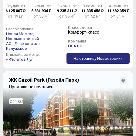
Студия от
1 комн. от
2 комн. от
3 комн. от
4 комн. от
6 125 007
₽
8 831 934
₽
9 235 311
₽
11 335 658
₽
11 682 359
₽
2
2
2
2
2
от 19 м
от 33 м
от 35 м
от 52 м
от 61 м
Класс жилья
Расположение
Комфорт-класс
Новая Москва,
Новомосковский
Компания
АО,
Десёновское
ГК А101
Калужское,
Ближайшее метро
На страницу Новостройки
Филатов Луг
ЖК Gazoil Park (Газойл Парк)
Продажи не начались.
2.11 км