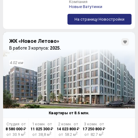
Компания
Новые Ватутинки
На страницу Новостройки
ЖК «Новое Летово»
В работе 3 корпуса
: 2025.
4.02 км
Квартиры от
8.6
млн.
Студия от
1 комн. от
2 комн. от
3 комн. от
8 580 000
₽
11 025 300
₽
14 023 800
₽
17 250 800
₽
2
2
2
2
от 30.9 м
от 38,8 м
от 58.2 м
от 82.7 м