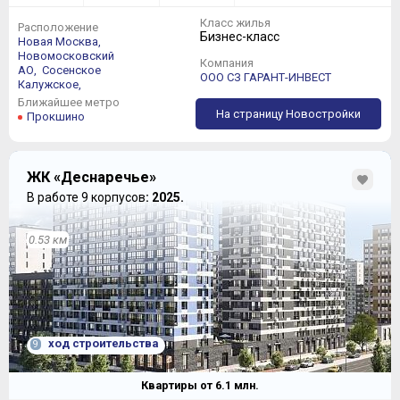
Класс жилья
Расположение
Бизнес-класс
Новая Москва,
Новомосковский
Компания
АО,
Сосенское
ООО СЗ ГАРАНТ-ИНВЕСТ
Калужское,
Ближайшее метро
На страницу Новостройки
Прокшино
ЖК «Деснаречье»
В работе 9 корпусов
: 2025.
0.53 км
ход строительства
9
Квартиры от
6.1
млн.