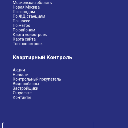
Московская область
Новая Москва
По городам
По ЖД станциям
По шоссе
По метро
По районам
Карта новостроек
Карта сайта
Топ новостроек
Квартирный Контроль
Акции
Новости
Контрольный покупатель
Видеообзоры
Застройщики
О проекте
Контакты