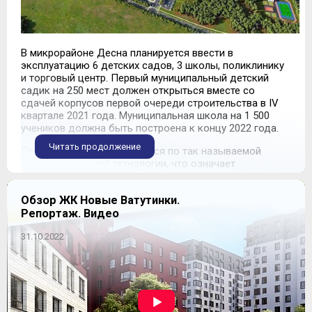
В микрорайоне Десна планируется ввести в
эксплуатацию 6 детских садов, 3 школы, поликлинику
и торговый центр. Первый муниципальный детский
садик на 250 мест должен открыться вместе со
сдачей корпусов первой очереди строительства в IV
квартале 2021 года. Муниципальная школа на 1 500
учеников должна быть построена к концу 2022 года.
Читать продолжение
Первые три корпуса строятся по так называемой
объемно-блочной технологии, что означает
монолитную основу подвального и первого этажа и
конструктор из изготовленных заводским способом (в
Обзор ЖК Новые Ватутинки.
данном случае поставщиком выступает Воронежский
Репортаж. Видео
завод «Выбор-ОБД») жилых и нежилых модулей,
которые и превращаются на месте в готовые
31.10.2022
квартиры.
СПИСОК КОРПУСОВ
к.14/1
: 9-14 этажей (6 секций), 680 квартир, 26
коммерческих помещения – РВЭ получено в III
квартале 2021 года.