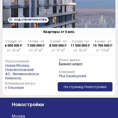
ход строительства
6
Квартиры от
6
млн.
Студия от
1 комн. от
2 комн. от
3 комн. от
4 комн. от
6 000 000
₽
7 200 000
₽
8 500 000
₽
11 500 000
₽
15 700 000
₽
2
2
2
2
2
от 22 м
от 27 м
от 37 м
от 52 м
от 75 м
Класс жилья
Расположение
Бизнес-класс
Новая Москва,
Новомосковский
Компания
АО,
Филимоновское
Plus Development
Киевское,
Ближайшее метро
На страницу Новостройки
Ольховая
Новостройки
Москва