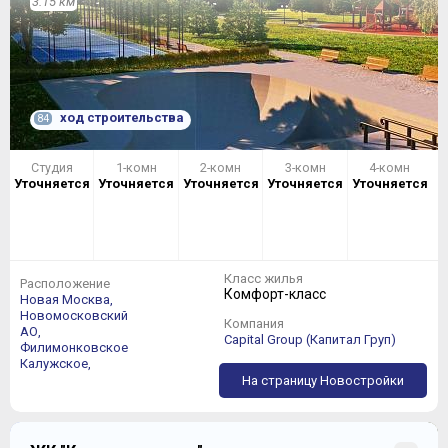
3.15 км
ход строительства
84
Студия
1-комн
2-комн
3-комн
4-комн
Уточняется
Уточняется
Уточняется
Уточняется
Уточняется
Класс жилья
Расположение
Комфорт-класс
Новая Москва,
Новомосковский
Компания
АО,
Capital Group (Капитал Груп)
Филимонковское
Калужское,
На страницу Новостройки