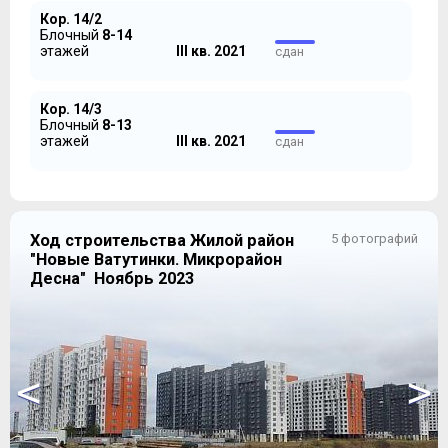
Кор. 14/2
Блочный
8-14
этажей
III кв. 2021
сдан
Кор. 14/3
Блочный
8-13
этажей
III кв. 2021
сдан
Ход строительства Жилой район
5 фотографий
"Новые Ватутинки. Микрорайон
Застройщик не стал особо напрягаться с
Десна" Ноябрь 2023
планировочными решениями для квартир
студийного
типа, ограничившись всего двумя вариантами,
отличающимися друг от друга площадью балкона и
наличием трехметрового предбанника:
<
>