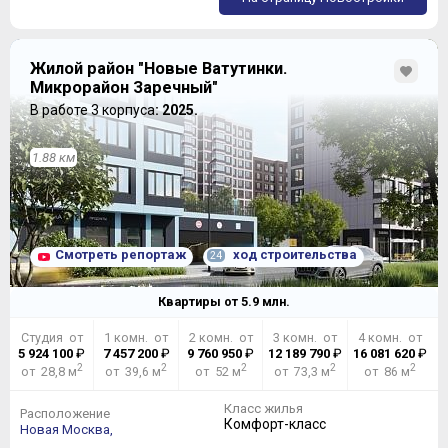
Жилой район "Новые Ватутинки.
Микрорайон Заречный"
В работе 3 корпуса
: 2025.
1.88 км
Смотреть репортаж
ход строительства
24
Квартиры от
5.9
млн.
Студия от
1 комн. от
2 комн. от
3 комн. от
4 комн. от
5 924 100
₽
7 457 200
₽
9 760 950
₽
12 189 790
₽
16 081 620
₽
2
2
2
2
2
от 28,8 м
от 39,6 м
от 52 м
от 73,3 м
от 86 м
Класс жилья
Расположение
Комфорт-класс
Новая Москва,