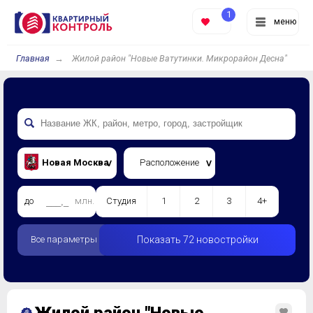
1
меню
Главная
Жилой район "Новые Ватутинки. Микрорайон Десна"
Новая Москва
Расположение
до
млн.
Студия
1
2
3
4+
Все параметры
Показать 72 новостройки