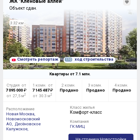
ЖК "Кленовые аллеи"
Объект сдан.
3.32 км
Смотреть репортаж
ход строительства
170
Квартиры от
7.1
млн.
Студия от
1 комн. от
2 комн.
3 комн.
4 комн.
7 095 000
₽
7 145 487
₽
Продано
Продано
Продано
2
2
от 27,5 м
от 30.3 м
Класс жилья
Расположение
Комфорт-класс
Новая Москва,
Новомосковский
Компания
АО,
Десёновское
ГК МИЦ
Калужское,
На страницу Новостройки