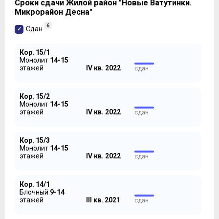
студенческого общежития.
Сроки сдачи Жилой район "Новые Ватутинки.
Микрорайон Десна"
В ряде секций, где на этаже сосуществуют пять-шесть
квартир (например, в секциях 13 и 15 корпуса 14/3 или
6
Сдан
в секции 9 корпуса 14/2), наслаждаться жизнью будет
проще,
Кор. 15/1
Монолит
14-15
этажей
IV кв. 2022
сдан
Кор. 15/2
Монолит
14-15
этажей
IV кв. 2022
сдан
Кор. 15/3
нежели в секциях, перенаселенных до предела (корпус
Монолит
14-15
14/2 секция 12, 14/1 секция 1). Четырнадцать квартир
этажей
IV кв. 2022
сдан
на один этаж…. Впрочем, выбор за покупателем, тем
более, что здесь можно найти и компромиссные
варианты, такие как в 11-ой секции корпуса 14/2, на
Кор. 14/1
лестничных клетках которой расположено 9 квартир:
Блочный
9-14
этажей
III кв. 2021
сдан