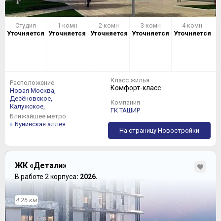
Студия
1-комн
2-комн
3-комн
4-комн
Уточняется
Уточняется
Уточняется
Уточняется
Уточняется
Класс жилья
Расположение
Комфорт-класс
Новая Москва,
Десёновское,
Компания
Калужское,
ГК ТАШИР
Ближайшее метро
Бунинская аллея
На страницу Новостройки
ЖК «Детали»
В работе 2 корпуса
: 2026.
4.26 км