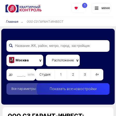
1
меню
Главная
ООО СЗ ГАРАНТ-ИНВЕСТ
Москва
Расположение
до
млн.
Студия
1
2
3
4+
Все параметры
Показать все новостройки