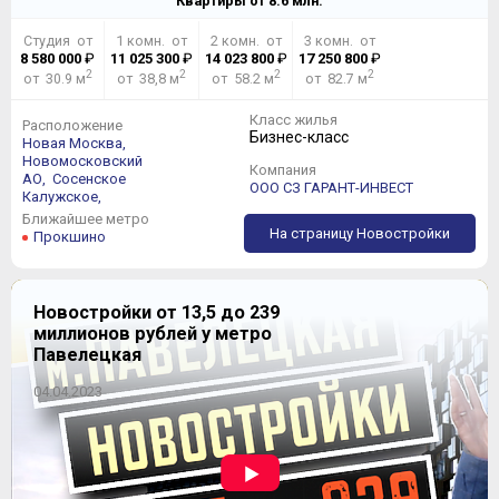
Квартиры от
8.6
млн.
Студия от
1 комн. от
2 комн. от
3 комн. от
8 580 000
₽
11 025 300
₽
14 023 800
₽
17 250 800
₽
2
2
2
2
от 30.9 м
от 38,8 м
от 58.2 м
от 82.7 м
Класс жилья
Расположение
Бизнес-класс
Новая Москва,
Новомосковский
Компания
АО,
Сосенское
ООО СЗ ГАРАНТ-ИНВЕСТ
Калужское,
Ближайшее метро
На страницу Новостройки
Прокшино
Новостройки от 13,5 до 239
миллионов рублей у метро
Павелецкая
04.04.2023