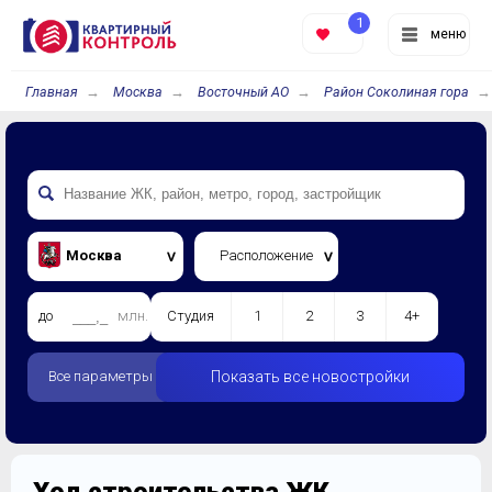
1
меню
Главная
Москва
Восточный АО
Район Соколиная гора
Москва
Расположение
до
млн.
Студия
1
2
3
4+
Все параметры
Показать все новостройки