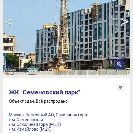
<
>
1
2
ЖК "Семеновский парк"
3
4
Объект сдан.
Всё распродано.
5
6
Москва
,
Восточный АО
,
Соколиная гора
7
м. Семеновская
м. Соколиная гора (МЦК)
м. Измайлово (МЦК)