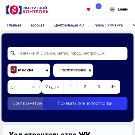
1
меню
Главная
Москва
Центральный АО
Район Якиманка
М
Москва
Расположение
до
млн.
Студия
1
2
3
4+
Все параметры
Показать все новостройки