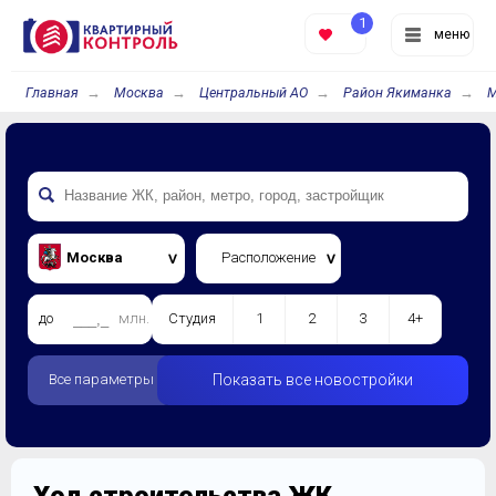
1
меню
Главная
Москва
Центральный АО
Район Якиманка
М
Москва
Расположение
до
млн.
Студия
1
2
3
4+
Все параметры
Показать все новостройки