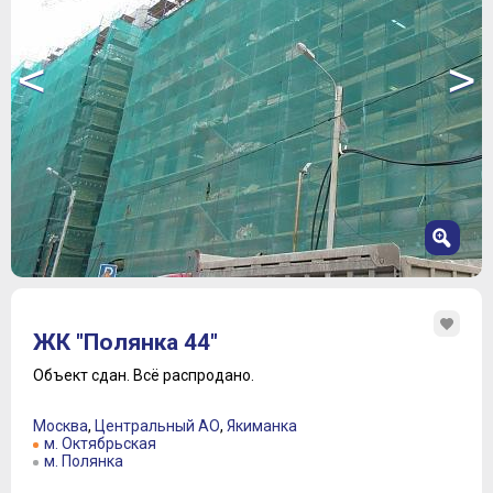
<
>
1
2
ЖК "Полянка 44"
3
4
Объект сдан.
Всё распродано.
5
6
Москва
,
Центральный АО
,
Якиманка
7
м. Октябрьская
м. Полянка
8
9