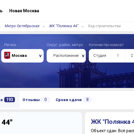
ь
Новая Москва
Метро Октябрьская
ЖК "Полянка 44"
Ход строительства
Регион
Округ, район, метро
Количество комнат
Москва
Расположение
Студия
1
2
193
0
8
ва
Отзывы
Сроки сдачи
 44"
ЖК "Полянка 
Объект сдан.
Всё рас