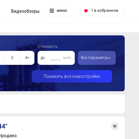
меню
1
в избранном
Видеообзоры
Стоимость
3
4+
до
млн.
Все параметры
Показать все новостройки
44"
продано.