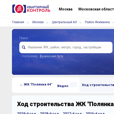
Москва
Московская област
Главная
Москва
Центральный АО
Район Якиманка
Поиск
Например:
Бунинские луга
← ЖК "Полянка 44"
Ход строительст
Видео
Ход строительства ЖК "Полянка
2019-й год
2018-й год
2017-й год
2016-й год