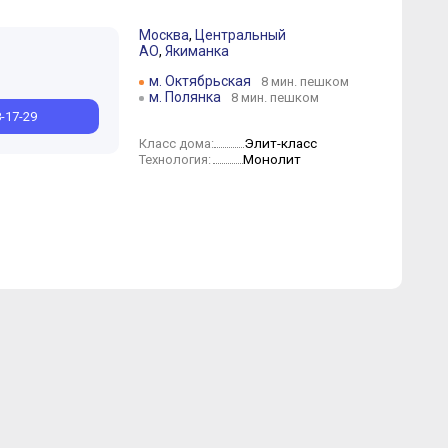
Москва
,
Центральный
АО
,
Якиманка
Июнь
Сентябрь
Сентябрь
Апрель
Август
Февраль
Июль
Январь
Июнь
Май
Апрель
Март
м. Октябрьская
8 мин. пешком
м. Полянка
8 мин. пешком
8-17-29
Элит-класс
Класс дома:
Монолит
Технология: