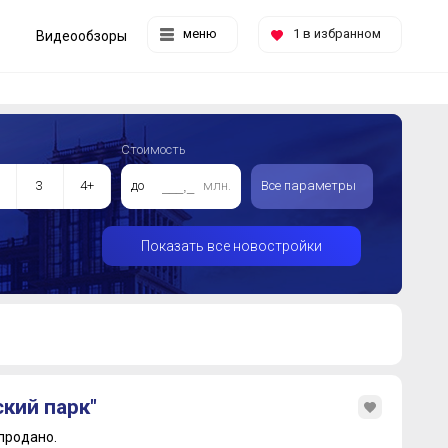
меню
1
в избранном
Видеообзоры
Стоимость
3
4+
до
млн.
Все параметры
Показать все новостройки
кий парк"
продано.