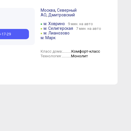
Москва
,
Северный
АО
,
Дмитровский
м. Ховрино
9 мин. на авто
м. Селигерская
7 мин. на авто
м. Лианозово
8-17-29
м. Марк
Комфорт-класс
Класс дома:
Монолит
Технология: