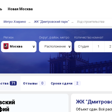
ь
Новая Москва
Метро Ховрино
ЖК "Дмитровский парк"
Ход строительства
Регион
Округ, район, метро
Количество комнат
Москва
Расположение
Студия
1
2
71
0
2
ьства
Отзывы
Сроки сдачи
вский
ЖК "Дмитровс
фий
Объект сдан.
Всё рас