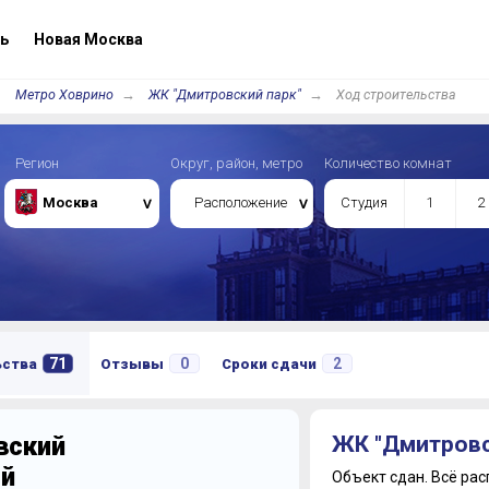
ь
Новая Москва
Метро Ховрино
ЖК "Дмитровский парк"
Ход строительства
Регион
Округ, район, метро
Количество комнат
Москва
Расположение
Студия
1
2
71
0
2
ьства
Отзывы
Сроки сдачи
вский
ЖК "Дмитровс
ий
Объект сдан.
Всё рас