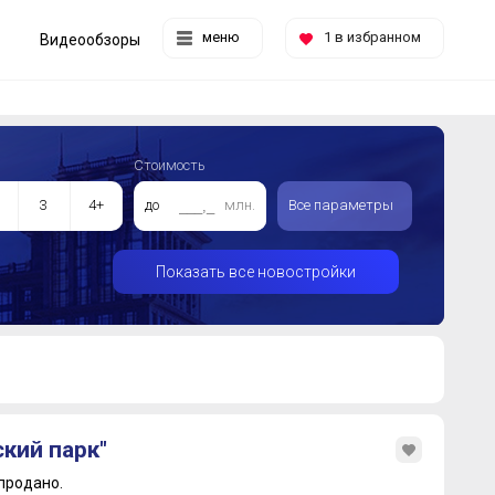
меню
1
в избранном
Видеообзоры
Стоимость
3
4+
до
млн.
Все параметры
Показать все новостройки
кий парк"
продано.