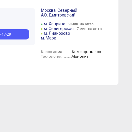
Москва
,
Северный
АО
,
Дмитровский
м. Ховрино
9 мин. на авто
м. Селигерская
7 мин. на авто
м. Лианозово
8-17-29
м. Марк
Комфорт-класс
Класс дома:
Монолит
Технология: