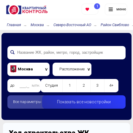
1
меню
Главная
Москва
Северо-Восточный АО
Район Свиблово
Москва
Расположение
до
млн.
Студия
1
2
3
4+
Все параметры
Показать все новостройки