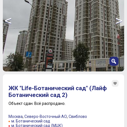
<
>
1
2
ЖК "Life-Ботанический сад" (Лайф
3
Ботанический сад 2)
4
5
Объект сдан.
Всё распродано.
6
7
Москва
,
Северо-Восточный АО
,
Свиблово
8
м. Ботанический сад
м. Ботанический сад (МЦК)
9