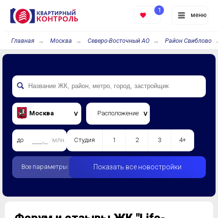
1
меню
Главная
Москва
Северо-Восточный АО
Район Свиблово
Москва
Расположение
до
млн.
Студия
1
2
3
4+
Все параметры
Показать все новостройки