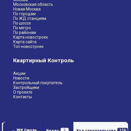
Московская область
Новая Москва
По городам
По ЖД станциям
По шоссе
По метро
По районам
Карта новостроек
Карта сайта
Топ новостроек
Квартирный Контроль
Акции
Новости
Контрольный покупатель
Застройщики
О проекте
Контакты
← ЖК Смольная, 44 (Комплекс апартаментов)
3
126
Видео
Ход строительства