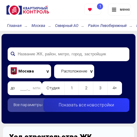
1
меню
Главная
Москва
Северный АО
Район Левобережный
Москва
Расположение
до
млн.
Студия
1
2
3
4+
Все параметры
Показать все новостройки