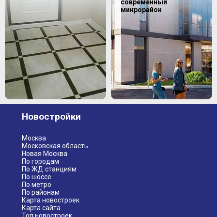
современный
микрорайон
Новостройки
Москва
Московская область
Новая Москва
По городам
По ЖД станциям
По шоссе
По метро
По районам
Карта новостроек
Карта сайта
Топ новостроек