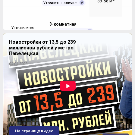
39-58 м
Уточнить наличие
3-комнатная
Уточняется
Уточнить наличие
Новостройки от 13,5 до 239
миллионов рублей у метро
Уточняется
2
56-72 м
Павелецкая
04.04.2023
4-комнатная
2
66-80 м
Уточнить наличие
ЖК "Опалиха О3"
Уточняется
На страницу видео