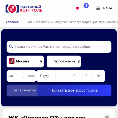
1
меню
Главная
ЖК «Опалиха О3»: введен в эксплуатацию дом под номеро
Москва
Расположение
до
млн.
Студия
1
2
3
4+
Все параметры
Показать все новостройки