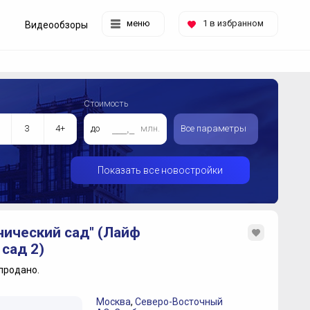
меню
1
в избранном
Видеообзоры
Стоимость
3
4+
до
млн.
Все параметры
Показать все новостройки
нический сад" (Лайф
сад 2)
продано.
Москва
,
Северо-Восточный