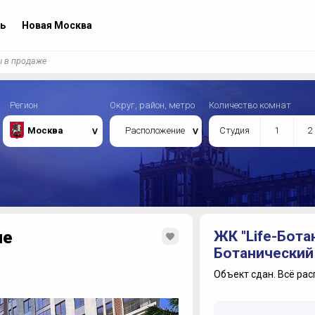
ь
Новая Москва
ы в продаже
Регион
Округ, район, метро
Количество комнат
Москва
Расположение
Студия
1
2
ые
ЖК "Life-Бота
Ботанический 
Объект сдан.
Всё рас