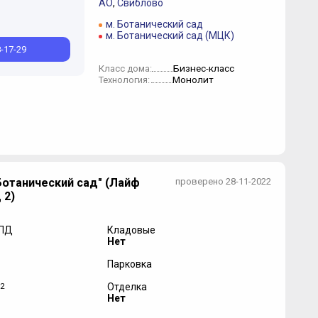
АО
,
Свиблово
м. Ботанический сад
м. Ботанический сад (МЦК)
8-17-29
Бизнес-класс
Класс дома:
Монолит
Технология:
Ботанический сад" (Лайф
проверено 28-11-2022
 2)
 ПД
Кладовые
Нет
Парковка
2
Отделка
Нет