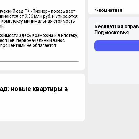
4-комнатная
ический сад ГК «Пионер» показывает
инаются от 9,36 млн руб. и упираются
Уточнить наличие
о комплексу минимальная стоимость
лн.
Бесплатная справ
Подмосковья
жимости здесь возможна и в ипотеку,
месяцев, первоначальный взнос
 процентами не облагается.
ад: новые квартиры в
ЖК "Life-Ботанически