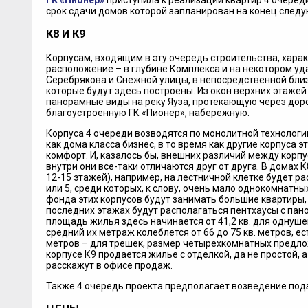
ГК «Пионер»
приступила к реализации квартир 4 очеред
срок сдачи домов которой запланирован на конец следу
К8 И К9
Корпусам, входящим в эту очередь строительства, хара
расположение – в глубине Комплекса и на некотором уд
Серебрякова и Снежной улицы, в непосредственной близо
которые будут здесь построены. Из окон верхних этажей
панорамные виды на реку Яуза, протекающую через дорог
благоустроенную ГК «Пионер», набережную.
Корпуса 4 очереди возводятся по монолитной технолог
как дома класса бизнес, в то время как другие корпуса э
комфорт. И, казалось бы, внешних различий между корпус
внутри они все-таки отличаются друг от друга. В домах К8
12-15 этажей), например, на лестничной клетке будет р
или 5, среди которых, к слову, очень мало однокомнатны
фонда этих корпусов будут занимать большие квартиры, р
последних этажах будут располагаться пентхаусы с па
площадь жилья здесь начинается от 41,2 кв. для однушек
средний их метраж колеблется от 66 до 75 кв. метров, ес
метров – для трешек, размер четырехкомнатных предлож
корпусе К9 продается жилье с отделкой, да не простой, а
расскажут в офисе продаж.
Также 4 очередь проекта предполагает возведение подз