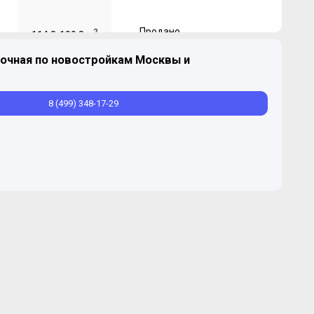
Продано
2
114,3-199,8 м
очная по новостройкам Москвы и
8 (499) 348-17-29
й сад" (Лайф Ботанический сад 2)