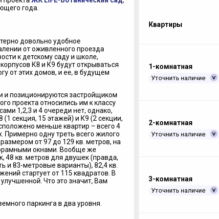
и проекта
ЖК LIFE-Ботанический сад
,
ющего года.
Квартиры
ктерно довольно удобное
алении от оживленного проезда
сти к детскому саду и школе,
 корпусов К8 и К9 будут открываться
1-комнатная
у от этих домов, и ее, в будущем
Уточнить наличие
ии и позиционируются застройщиком
того проекта относились им к классу
ами 1,2,3 и 4 очереди нет, однако,
 (1 секция, 15 этажей) и К9 (2 секции,
2-комнатная
асположено меньше квартир – всего 4
х. Примерно одну треть всего жилого
Уточнить наличие
азмером от 97 до 129 кв. метров, на
норамными окнами. Вообще же
, 48 кв. метров для двушек (правда,
ть и 83-метровые варианты), 82,4 кв.
ений стартует от 115 квадратов. В
3-комнатная
 улучшенной. Что это значит, Вам
Уточнить наличие
емного паркинга в два уровня.