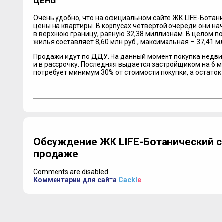
ЦЕНЫ
Очень удобно, что на официальном сайте ЖК LIFE-Ботан
цены на квартиры. В корпусах четвертой очереди они нач
в верхнюю границу, равную 32,38 миллионам. В целом п
жилья составляет 8,60 млн руб., максимальная – 37,41 м
Продажи идут по ДДУ. На данный момент покупка недви
и в рассрочку. Последняя выдается застройщиком на 6 
потребует минимум 30% от стоимости покупки, а остаток
Обсуждение ЖК LIFE-Ботанический с
продаже
Comments are disabled
Комментарии для сайта
Cackl
e