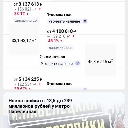
3 137 613
от
₽
~ 156 821 ₽
33.1%
1-комнатная
динамика цен
Уточнить наличие
4 108 618
от
₽
~ 139 216 ₽
2
33,1-43,12 м
48.1%
динамика цен
2-комнатная
2
45,8-62,45 м
Уточнить наличие
5 134 225
от
₽
3-комнатная
~ 122 534 ₽
39.67%
Уточнить наличие
динамика цен
Новостройки от 13,5 до 239
миллионов рублей у метро
Продано
2
69,86-72,56 м
Павелецкая
04.04.2023