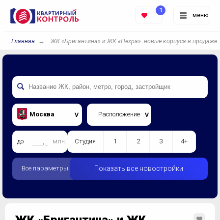
1
меню
Главная
ЖК «Бригантина» и ЖК «Пехра»: новые корпуса в продаже
Москва
Расположение
до
млн.
Студия
1
2
3
4+
Все параметры
Показать все новостройки