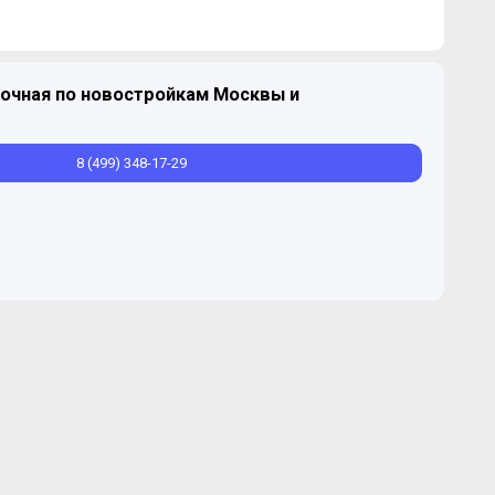
очная по новостройкам Москвы и
Продано
2
27,17-30,37 м
8 (499) 348-17-29
Продано
2
29,8-32,4 м
Продано
2
47,6-47,6 м