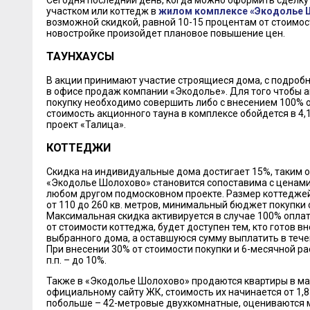
Сегодня последний день, когда можно оформить сделку 
участком или коттедж в
жилом комплексе «Экодолье 
возможной скидкой, равной 10-15 процентам от стоимост
новостройке произойдет плановое повышение цен.
ТАУНХАУСЫ
В акции принимают участие строящиеся дома, с подроб
в офисе продаж компании «Экодолье». Для того чтобы а
покупку необходимо совершить либо с внесением 100% о
стоимость акционного тауна в комплексе обойдется в 4,1
проект «Талица».
КОТТЕДЖИ
Скидка на индивидуальные дома достигает 15%, таким 
«Экодолье Шолохово» становится сопоставима с ценами 
любом другом подмосковном проекте. Размер коттеджей
от 110 до 260 кв. метров, минимальный бюджет покупки с
Максимальная скидка активируется в случае 100% опла
от стоимости коттеджа, будет доступен тем, кто готов в
выбранного дома, а оставшуюся сумму выплатить в теч
При внесении 30% от стоимости покупки и 6-месячной ра
п.п. – до 10%.
Также в «Экодолье Шолохово» продаются квартиры в ма
официальному сайту ЖК, стоимость их начинается от 1,8 
побольше – 42-метровые двухкомнатные, оцениваются м