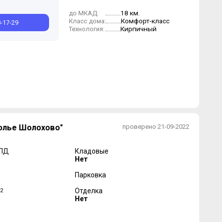
18 км.
до МКАД:
Комфорт-класс
Класс дома:
8-17-29
Кирпичный
Технология:
олье Шолохово"
проверено 21-09-2022
 ПД
Кладовые
Нет
Парковка
2
Отделка
Нет