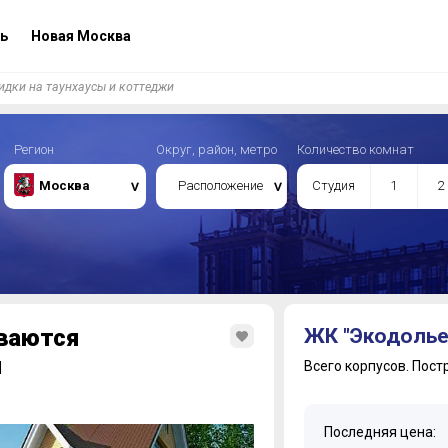
ь
Новая Москва
дки на таунхаусы и коттеджи
Регион
Округ, район, метро
Количество комнат
Москва
Расположение
Студия
1
2
ваются
ЖК "Экодолье
и
Всего корпусов.
Пост
Последняя цена: