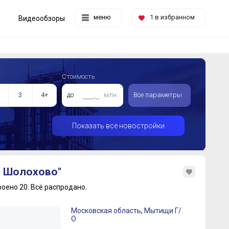
меню
1
в избранном
Видеообзоры
Стоимость
3
4+
до
млн.
Все параметры
Показать все новостройки
 Шолохово"
роено 20.
Всё распродано.
Московская область
,
Мытищи Г/
О