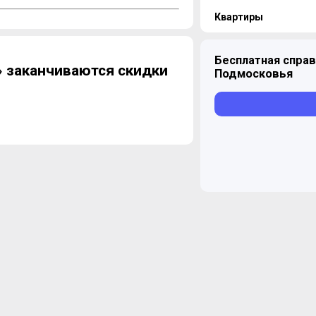
Квартиры
Бесплатная справ
 заканчиваются скидки
Подмосковья
Студия
1 предложение
1-комнатная
5 предложений
2-комнатная
Уточнить наличие