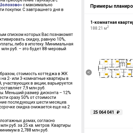
на приобретение таунхауса с
Шолохово»
с максимально
Примеры планиро
и покупки. С завтрашнего дня в
1-комнатная квартира
1-комнатная кварти
2
2
169.66 м
188.21 м
ным списком которых Вас познакомят
ктивировать скидку, равную 10%,
платы, либо в ипотеку. Минимальная
 млн руб. – это будет 88-меровый
<
образом, стоимость коттеджа в ЖК
на 2- или 3-комнатные квартиры в
, участвующих в акции, варьируется
оставляет 7,9 млн руб.
ты. Меньший размер дисконта – 12%
нести сразу 50% от стоимости
ение последующих шести месяцев.
ссрочке скидка снижается еще на 2
22 629 340
₽
25 064 041
₽
лоэтажных домах, согласно
млн руб. за 25 кв. метров. Квартиры
инимум в 2,788 млн руб.