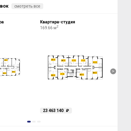
вок
смотреть все
ра
Квартира-студия
1-к
2
169.66 м
169.
>
23 463 140
₽
22
1
2
3