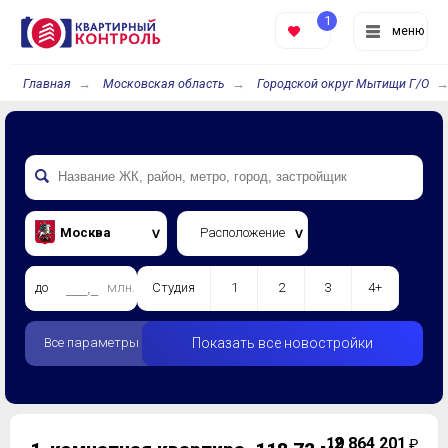
1
меню
Главная
Московская область
Городской округ Мытищи Г/О
Москва
Расположение
до
млн.
Студия
1
2
3
4+
Все параметры
Показать все новостройки
19 864 201
2
₽