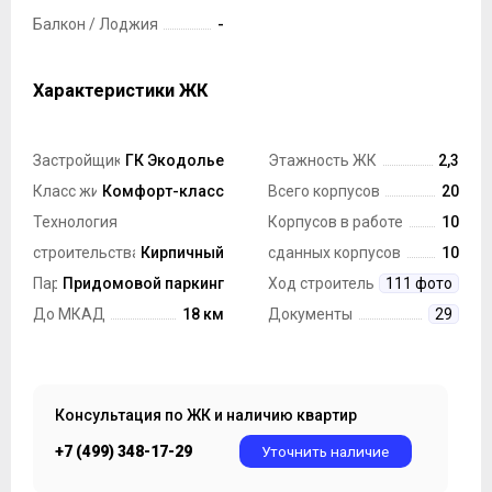
Балкон / Лоджия
-
Характеристики ЖК
Застройщик
ГК Экодолье
Этажность ЖК
2,3
Класс жилья
Комфорт-класс
Всего корпусов
20
Технология
Корпусов в работе
10
строительства
Кирпичный
сданных корпусов
10
Парковка
Придомовой паркинг
Ход строительства
111 фото
До МКАД
18 км
Документы
29
Консультация по ЖК и наличию квартир
+7 (499) 348-17-29
Уточнить наличие