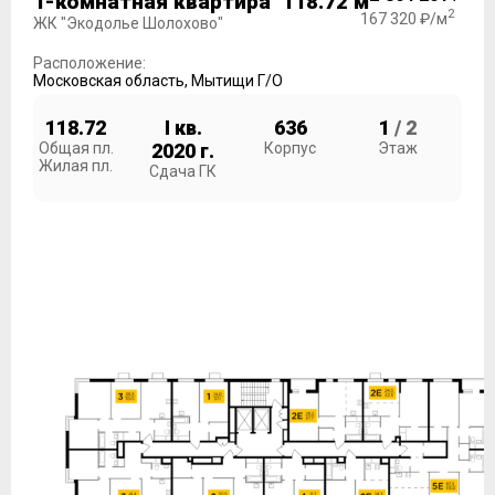
1-комнатная квартира 118.72 м
2
167 320 ₽/м
ЖК "Экодолье Шолохово"
Расположение:
Московская область
,
Мытищи Г/О
118.72
I кв.
636
1
/ 2
Общая пл.
2020 г.
Корпус
Этаж
Жилая пл.
Сдача ГК