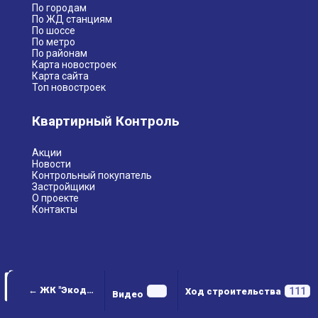
По городам
По ЖД станциям
По шоссе
По метро
По районам
Карта новостроек
Карта сайта
Топ новостроек
Квартирный Контроль
Акции
Новости
Контрольный покупатель
Застройщики
О проекте
Контакты
← ЖК "Экодолье Шолохово"
111
Ход строительства
Видео