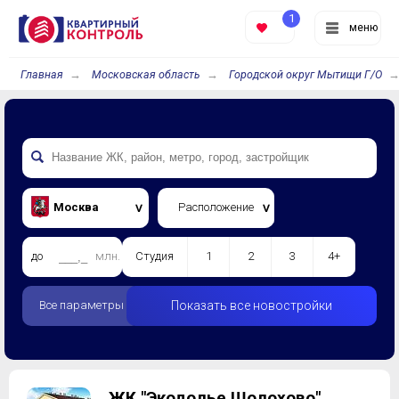
1
меню
Главная
Московская область
Городской округ Мытищи Г/О
Москва
Расположение
до
млн.
Студия
1
2
3
4+
Все параметры
Показать все новостройки
ЖК "Экодолье Шолохово"