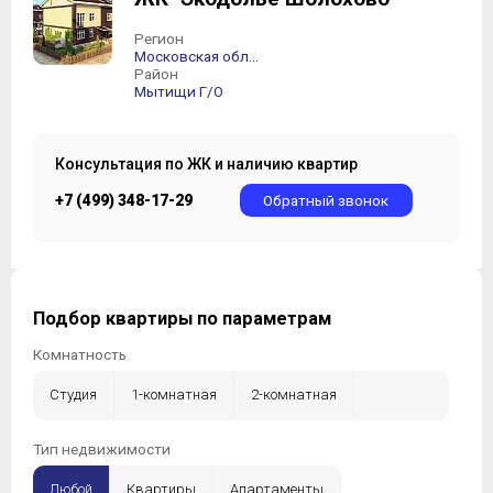
Регион
Московская область
Район
Мытищи Г/О
Консультация по ЖК и наличию квартир
+7 (499) 348-17-29
Обратный звонок
Подбор квартиры по параметрам
Комнатность
Студия
1-комнатная
2-комнатная
3-комнатная
4-комнатная
5-комнатная +
Тип недвижимости
Любой
Квартиры
Апартаменты