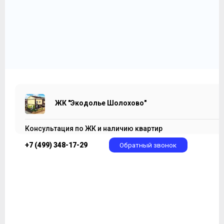
ЖК "Экодолье Шолохово"
25 064 041
2
₽
133 171 ₽/м
ЖК "Экодолье Шолохово"
Консультация по ЖК и наличию квартир
+7 (499) 348-17-29
Обратный звонок