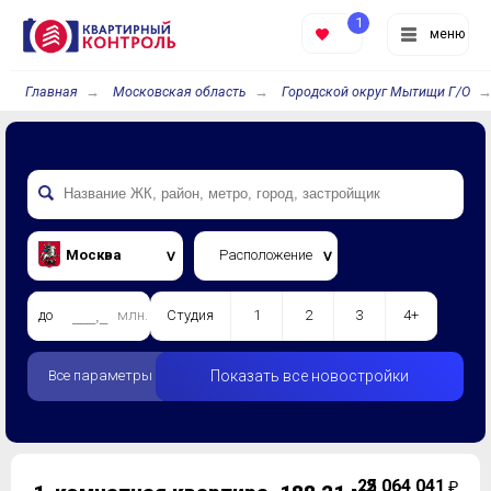
1
меню
Главная
Московская область
Городской округ Мытищи Г/О
Москва
Расположение
до
млн.
Студия
1
2
3
4+
Все параметры
Показать все новостройки
25 064 041
2
₽