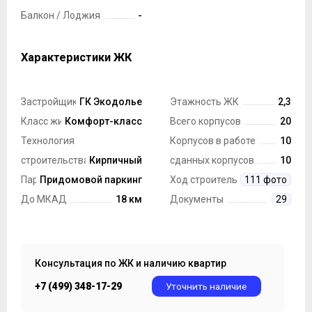
Балкон / Лоджия
-
Характеристики ЖК
Застройщик
ГК Экодолье
Этажность ЖК
2,3
Класс жилья
Комфорт-класс
Всего корпусов
20
Технология
Корпусов в работе
10
строительства
Кирпичный
сданных корпусов
10
Парковка
Придомовой паркинг
Ход строительства
111 фото
До МКАД
18 км
Документы
29
Консультация по ЖК и наличию квартир
+7 (499) 348-17-29
Уточнить наличие