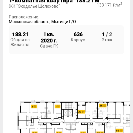
1-комнатная квартира 188.21 м
2
133 171 ₽/м
ЖК "Экодолье Шолохово"
Расположение:
Московская область
,
Мытищи Г/О
188.21
I кв.
636
1
/ 2
Общая пл.
2020 г.
Корпус
Этаж
Жилая пл.
Сдача ГК