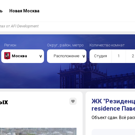
ь
Новая Москва
ах от AFI Development
Регион
Округ, район, метро
Количество комнат
Москва
Расположение
Студия
1
2
ых
ЖК "Резиденц
residence Пав
Объект сдан.
Всё рас