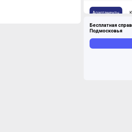
Апартаменты
К
Бесплатная справ
Подмосковья
1-комнатные
Уточнить наличие
2-комнатные
Уточнить наличие
3-комнатные
Уточнить наличие