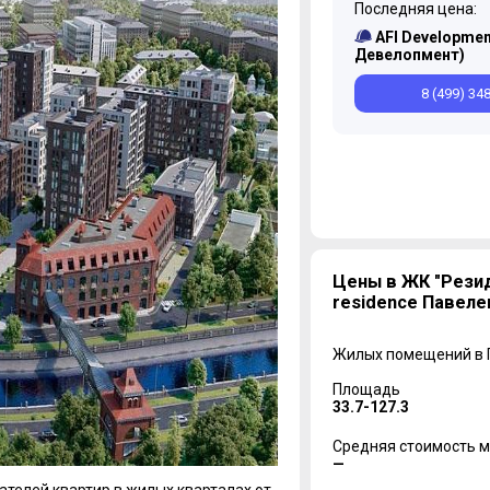
Последняя цена:
AFI Developmen
Девелопмент)
8 (499) 34
Цены в ЖК "Резид
residence Павеле
Жилых помещений в
Площадь
33.7-127.3
Средняя стоимость м
—