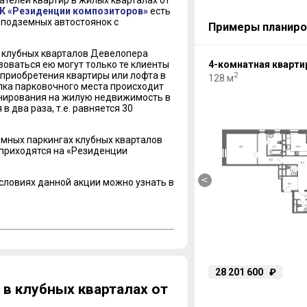
ателей квартир в жилых кварталах от
К «Резиденции композиторов»
есть
 подземных автостоянок с
Примеры планиро
 клубных кварталов Девелопера
зоваться ею могут только те клиенты
3-комнатная квартира
4-комнатная кварти
 приобретения квартиры или лофта в
2
2
105.7 м
128 м
упка парковочного места происходит
онирования на жилую недвижимость в
 два раза, т.е. равняется 30
мных паркингах клубных кварталов
5 приходятся на «Резиденции
<
условиях данной акции можно узнать в
31 308 340
₽
28 201 600
₽
в клубных кварталах от