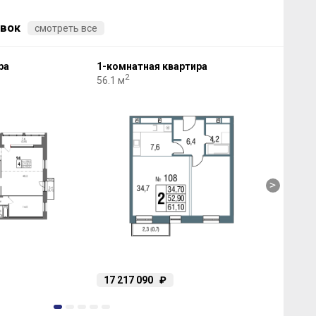
вок
смотреть все
ра
1-комнатная квартира
2-к
2
56.1 м
88 м
>
17 217 090
₽
20
1
2
3
4
5