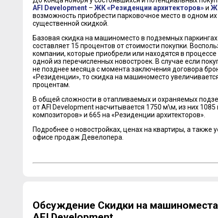
До конца ноября у состоявшихся и потенциальных покуп
AFI Development
–
ЖК «Резиденции архитекторов»
и
Ж
возможность приобрести парковочное место в одном их
существенной скидкой.
Базовая скидка на машиноместо в подземных паркингах
составляет 15 процентов от стоимости покупки. Восполь
компании, которые приобрели или находятся в процессе
одной из перечисленных новостроек. В случае если пок
не позднее месяца с момента заключения договора бр
«Резиденции», то скидка на машиноместо увеличивается в
процентам.
В общей сложности в отапливаемых и охраняемых подзе
от AFI Development насчитывается 1750 м\м, из них 108
композиторов» и 665 на «Резиденции архитекторов».
Подробнее о новостройках, ценах на квартиры, а также 
офисе продаж Девелопера.
Обсуждение Скидки на машиноместа 
AFI Development