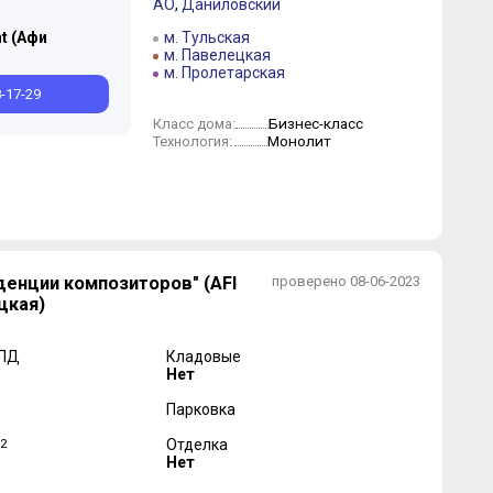
АО
,
Даниловский
t (Афи
м. Тульская
м. Павелецкая
м. Пролетарская
8-17-29
Бизнес-класс
Класс дома:
Монолит
Технология:
енции композиторов" (AFI
проверено 08-06-2023
цкая)
 ПД
Кладовые
Нет
Парковка
2
Отделка
Нет