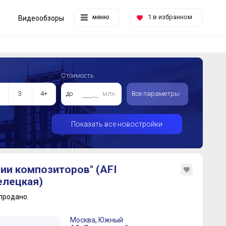
меню
1
в избранном
Видеообзоры
Стоимость
3
4+
до
млн.
Все параметры
Показать все новостройки
ии композиторов" (AFI
елецкая)
продано.
Москва
,
Южный