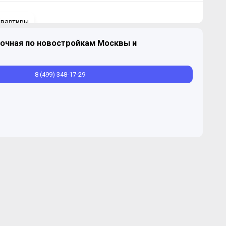
вартиры
очная по новостройкам Москвы и
Продано
2
33,7-102,2 м
8 (499) 348-17-29
Продано
2
56,7-65,4 м
Продано
2
77,6-77,7 м