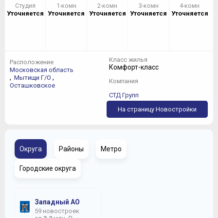
Студия
1-комн
2-комн
3-комн
4-комн
Уточняется
Уточняется
Уточняется
Уточняется
Уточняется
Класс жилья
Расположение
Комфорт-класс
Московская область
,
,
Мытищи Г/О
Компания
Осташковское
СТД Групп
На страницу Новостройки
Округа
Районы
Метро
Городские округа
Западный АО
59 новостроек