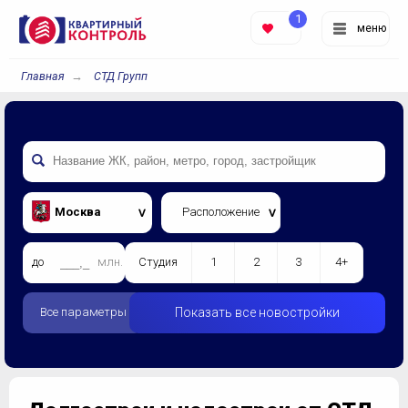
1
меню
Главная
СТД Групп
Москва
Расположение
до
млн.
Студия
1
2
3
4+
Все параметры
Показать все новостройки