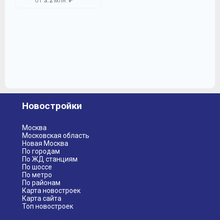
от
3.2
млн. ₽
Новостройки
Москва
Московская область
Новая Москва
По городам
По ЖД станциям
По шоссе
По метро
По районам
Карта новостроек
Карта сайта
Топ новостроек