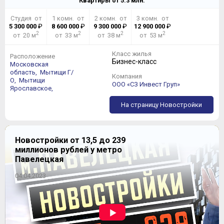
Квартиры от
5.3
млн.
Студия от
1 комн. от
2 комн. от
3 комн. от
5 300 000
₽
8 600 000
₽
9 300 000
₽
12 900 000
₽
2
2
2
2
от 20 м
от 33 м
от 38 м
от 53 м
Класс жилья
Расположение
Бизнес-класс
Московская
область,
Мытищи Г/
Компания
О,
Мытищи
ООО «СЗ Инвест Груп»
Ярославское,
На страницу Новостройки
Новостройки от 13,5 до 239
миллионов рублей у метро
Павелецкая
04.04.2023