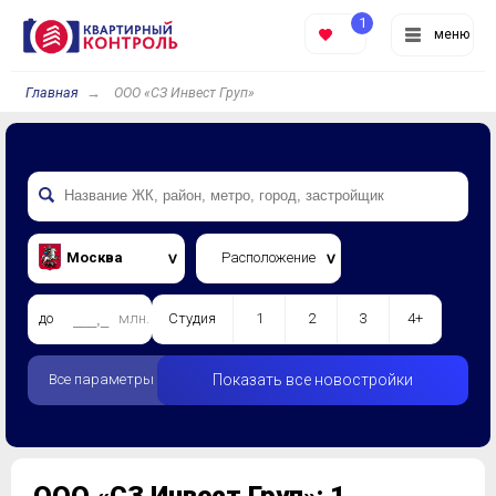
1
меню
Главная
ООО «СЗ Инвест Груп»
Москва
Расположение
до
млн.
Студия
1
2
3
4+
Все параметры
Показать все новостройки