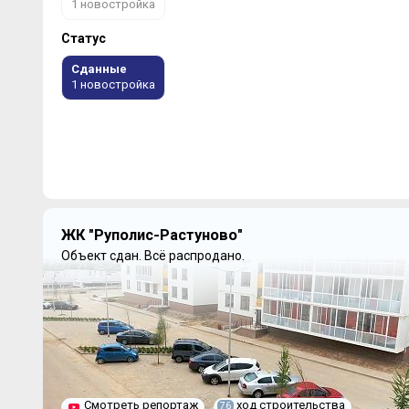
1 новостройка
Статус
Сданные
1 новостройка
ЖК "Руполис-Растуново"
Объект сдан.
Всё распродано.
Смотреть репортаж
ход строительства
76