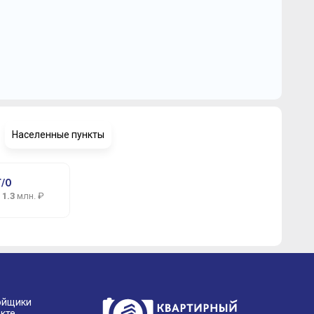
Населенные пункты
/О
т
1.3
млн. ₽
ойщики
кте