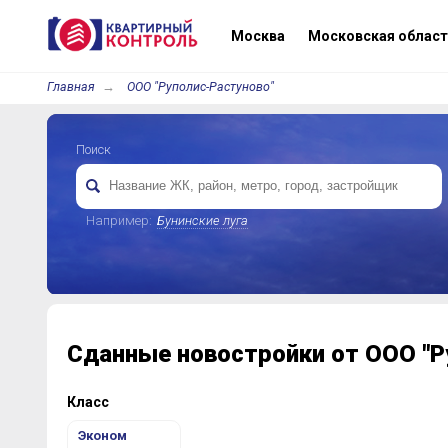
Москва
Московская област
Главная
ООО "Руполис-Растуново"
Поиск
Например:
Бунинские луга
Сданные новостройки от ООО "Р
Класс
Эконом