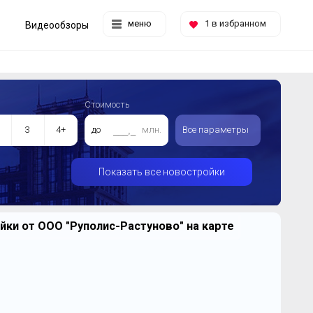
меню
1
в избранном
Видеообзоры
Стоимость
3
4+
до
млн.
Все параметры
Показать все новостройки
ки от ООО "Руполис-Растуново" на карте