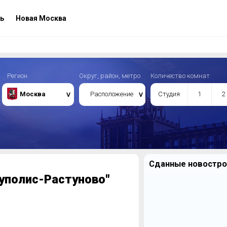
ь
Новая Москва
Регион
Округ, район, метро
Количество комнат
Москва
Расположение
Студия
1
2
Сданные новострой
уполис-Растуново"