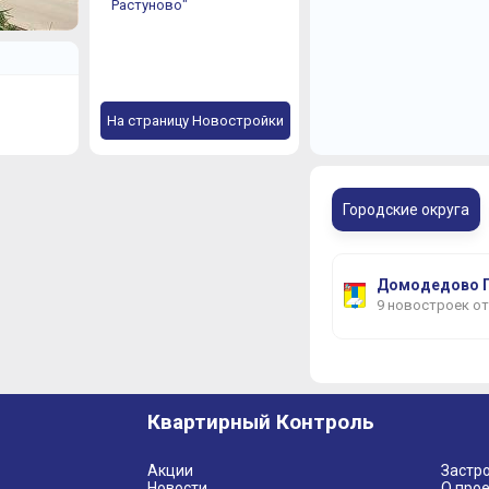
Растуново"
На страницу Новостройки
Городские округа
Домодедово Г
9 новостроек о
Квартирный Контроль
Акции
Застр
Новости
О прое