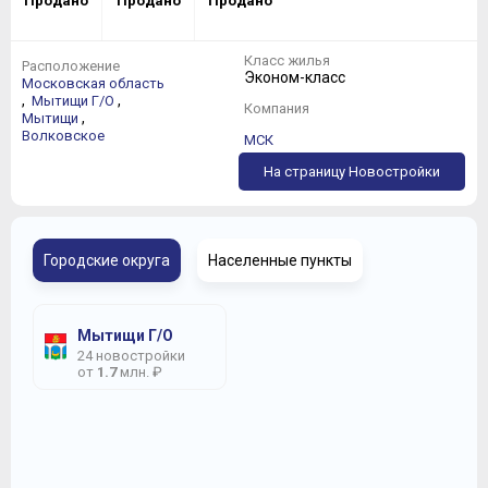
Продано
Продано
Продано
Класс жилья
Расположение
Эконом-класс
Московская область
,
,
Мытищи Г/О
Компания
,
Мытищи
Волковское
МСК
На страницу Новостройки
Городские округа
Населенные пункты
Мытищи Г/О
24 новостройки
от
1.7
млн. ₽