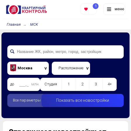
1
меню
Главная
МСК
Москва
Расположение
до
млн.
Студия
1
2
3
4+
Все параметры
Показать все новостройки