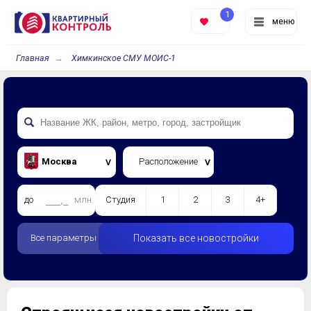
1
меню
Главная
Химкинское СМУ МОИС-1
Москва
Расположение
до
млн.
Студия
1
2
3
4+
Все параметры
Показать все новостройки