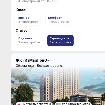
4 новостройки от 8.8 млн
Класс
Бизнес
Комфорт
5 новостроек
1 новостройка
Статус
Сданные
Строящиеся
3 новостройки
1 новостройка
ЖК «ИзМайЛовО»
Объект сдан.
Всё распродано.
Смотреть репортаж
ход строительства
148