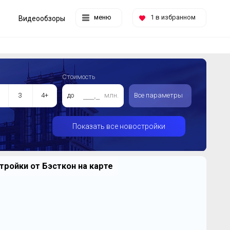
меню
1
в избранном
Видеообзоры
Стоимость
3
4+
до
млн.
Все параметры
Показать все новостройки
ройки от Бэсткон на карте