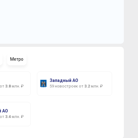
Метро
Западный АО
 от
3.8
млн. ₽
59 новостроек от
3.2
млн. ₽
 АО
 от
3.4
млн. ₽