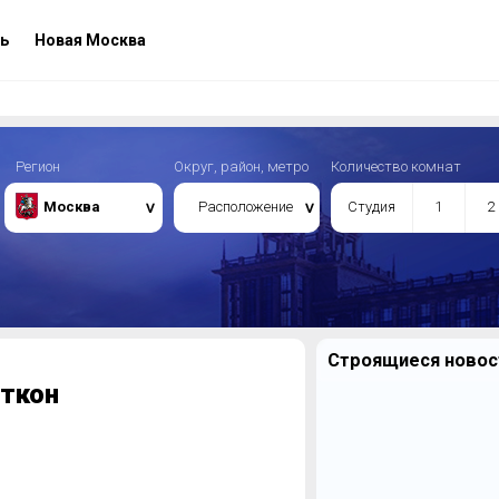
ь
Новая Москва
Регион
Округ, район, метро
Количество комнат
Москва
Расположение
Студия
1
2
Строящиеся новост
ткон