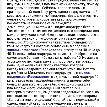
Сотрудник:
Находясь в офисе продаж, нельзя не зайти в
шоу-румы. Пойдёмте, я вам покажу их и расскажу, почему
они здесь появились. Сейчас мы попали с вами в
приквартирный холл. Шоу-румы сделаны двухкомнатной
квартиры и однокомнатной квартиры. Всё дело в том, что
человек, который приобретает квартиру, он хочет
посмотреть на планировку, он заходит в
демонстрационный этаж и он видит квартиру в бетоне.
Там серые стены, там нет искусственного освещения, она
кажется ему маленькой. И когда он заходит после этого в
шоу-рум, он видит, что шоурум-то на самом деле
большой. Это однокомнатная квартира площадью 35
кв.м. Те квартиры, которые сейчас есть в продаже в
жилом комплексе «Рассказово»
, стартуют от 40 кв. м до
45. То есть, любая квартира, которую вы приобретёте, на
самом деле больше либо на 5 кв. м, либо на 10. Но даже в
этом шоу-руме людям кажется, пространства гораздо
больше, нежели чем в любой квартире, которая
находится на стройке, где они только что были. Вот эта
кухня 8 кв. м. Минимальная площадь кухни в
жилом
комплексе «Рассказово»
, в однокомнатной квартире 12
кв. м. здесь есть гардеробная комната, вполне себе
большая для того, чтобы не было ни одного шкафа в
планировке и есть совмещённый санузел. Мы
экспериментировали, мы делали раздельный санузел, но
все люди, которые покупали эти квартиры, они говорили:
«Зачем вы мне это сделали? Сделайте мне нормальный в
однокомнатной квартире совмещённый санузел и