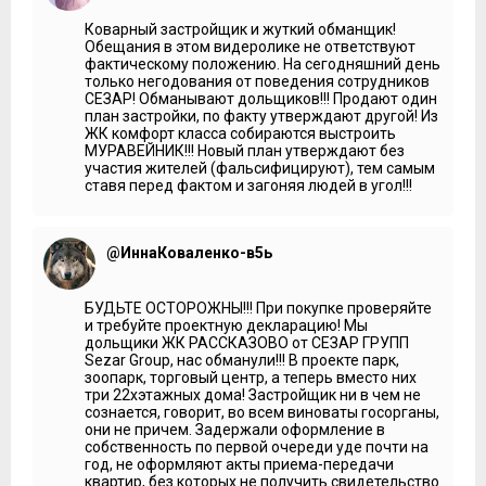
сейчас уже активно строится. Можно проехать по
Киевскому шоссе и увидеть где они будут соединяться.
Коварный застройщик и жуткий обманщик!
Обещания в этом видеролике не ответствуют
Владимир Гордиенко:
Наших подписчиков волнует
фактическому положению. На сегодняшний день
вопрос, как долго будет оставаться нетронутой
только негодования от поведения сотрудников
территория Ульяновского лесопарка и не застроят ли ее в
СЕЗАР! Обманывают дольщиков!!! Продают один
ближайшее время другими комплексами?
план застройки, по факту утверждают другой! Из
ЖК комфорт класса собираются выстроить
Сотрудник:
Тоже очень хороший вопрос. Всё дело в том,
МУРАВЕЙНИК!!! Новый план утверждают без
что с момента присоединения территории новой Москвы
участия жителей (фальсифицируют), тем самым
к Москве, все зелёные зоны получили особый статус.
ставя перед фактом и загоняя людей в угол!!!
Допустим, территория Ульяновского лесопарка - это зона
особых природных территорий, занятая особо
охраняемыми природными территориями. Таким
образом, стройка на них вообще, в принципе, невозможна
@ИннаКоваленко-в5ь
и перевод в другое целевое назначение в Москве также
невозможен. Мы строим наш жилой комплекс на
территории бывшего пионерлагеря «Красного Октября»,
БУДЬТЕ ОСТОРОЖНЫ!!! При покупке проверяйте
чётко по границе проходит наша зона. Рядом есть
и требуйте проектную декларацию! Мы
цветочное тепличное хозяйство, где выращивают цветы.
дольщики ЖК РАССКАЗОВО от СЕЗАР ГРУПП
А сама территория Ульяновского лесопарка как не была
Sezar Group, нас обманули!!! В проекте парк,
тронута, так и останется нетронутой по причине целевого
зоопарк, торговый центр, а теперь вместо них
назначения территории. Если говорить о развитии зоны
три 22хэтажных дома! Застройщик ни в чем не
Ульяновского лесопарка, то можно сказать, на этой карте
сознается, говорит, во всем виноваты госорганы,
тоже видно, что вот эта территория больше останется
они не причем. Задержали оформление в
именно природным заповедником. А территория ближе к
собственность по первой очереди уде почти на
нашему жилому комплексу преобразуется в парк и, мы
год, не оформляют акты приема-передачи
видим, с очень грамотно прорисованными пешеходными
квартир, без которых не получить свидетельство
зонами. Ну допустим, как пример, можно привести