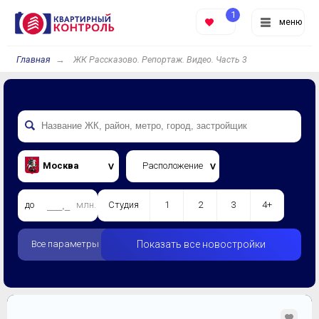
1
меню
Главная
ЖК Рассказово. Репортаж. Видео. Часть 3
Москва
Расположение
до
млн.
Студия
1
2
3
4+
Все параметры
Показать все новостройки