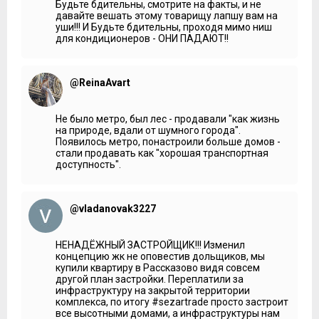
Будьте бдительны, смотрите на факты, и не
блок кондиционера. Они все чаще всего разные и бывают
давайте вешать этому товарищу лапшу вам на
разных цветов и поэтому смотрятся не очень красиво.
уши!!! И Будьте бдительны, проходя мимо ниш
Здесь сделаны ниши для кондиционеров в едином стиле
для кондиционеров - ОНИ ПАДАЮТ!!
и каждая на своём месте. У каждой квартиры минимум по
одной корзине для ниши кондиционера. Выходят они на
лоджии, сделано отведение конденсата из
кондиционера. Таким образом дом по мере заселения не
@ReinaAvart
будет меняться с точки зрения архитектуры, а будет
оставаться в том же красивом виде, как и во время сдачи
его в эксплуатацию.
Не было метро, был лес - продавали "как жизнь
на природе, вдали от шумного города".
***
Появилось метро, понастроили больше домов -
стали продавать как "хорошая транспортная
Помимо Ульяновского лесопарка, который граничит с
доступность".
комплексом, жители смогут довольствоваться и
внутренним благоустройством. У комплекса 2
собственных водоёма, их застройщик планирует
очистить, организовать необходимые условия для
@vladanovak3227
отдыха. Также будет собственный зоопарк и по
периметру по всей территории будут сделаны беговые и
велодорожки.
НЕНАДЁЖНЫЙ ЗАСТРОЙЩИК!!! Изменил
***
концепцию жк не оповестив дольщиков, мы
купили квартиру в Рассказово видя совсем
Владимир Гордиенко:
На ряде форумов мы встречали
другой план застройки. Переплатили за
тему строительства трассы Солнцево - Бутово - Видное.
инфраструктуру на закрытой территории
Чтобы окончательно снять данный вопрос с повестки дня,
комплекса, по итогу #sezartrade просто застроит
мы просим вас дать комментарий, действительно ли она
все высотными домами, а инфраструктуры нам