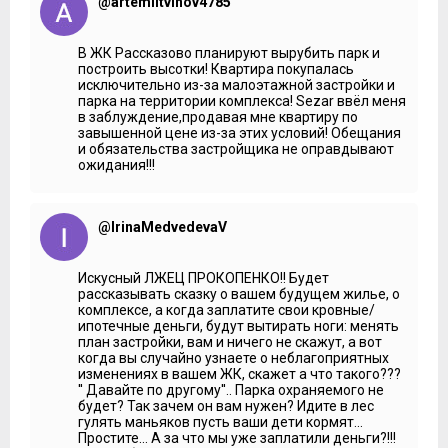
непросторными. Хотя здесь вполне себе разместится 2
@artemlitvinov4785
человека. Здесь есть кровать, 2 прикроватных столика,
комод для того, чтобы дамы могли с утра навести
макияж. И мы считаем, что в спальных люди должны
В ЖК Рассказово планируют вырубить парк и
проводить именно время ночное. Вся жизнь должна
построить высотки! Квартира покупалась
проистекать в гостиной.
исключительно из-за малоэтажной застройки и
парка на территории комплекса! Sezar ввёл меня
***
в заблуждение,продавая мне квартиру по
завышенной цене из-за этих условий! Обещания
Владимир Гордиенко:
Виктор, расскажите о технологии
и обязательства застройщика не оправдывают
строительства, о применении газосиликата и о фасадах.
ожидания!!!
Сотрудник:
Как раз мы можем это сделать здесь, где
ещё не до конца заложен газобетон. Это как раз мы
видим входную группу маленькую, которая не парадная,
@IrinaMedvedevaV
с помощью которой дети могут выйти во внутренний двор
и поиграть. Мы видим, что есть несущие конструкции, на
несущих конструкциях держится дом, это как стены, так и
Искусный ЛЖЕЦ ПРОКОПЕНКО!! Будет
пилоны, которые уже ближе к квартирам расположены.
рассказывать сказку о вашем будущем жилье, о
Пространство, заполнены внешние стены
комплексе, а когда заплатите свои кровные/
газосиликатным камнем. Отличие газосиликата от
ипотечные деньги, будут вытирать ноги: менять
пенобетона очень большое, не нужно их путать, это
план застройки, вам и ничего не скажут, а вот
именно газосиликат. Марка его Д600, что говорит о том,
когда вы случайно узнаете о неблагоприятных
что очень высокая несущая способность, вплоть до того,
изменениях в вашем ЖК, скажет а что такого???
что из них даже строятся трёхэтажные коттеджи. Хочется
'' Давайте по другому''.. Парка охраняемого не
отдельно добавить про наши ниши для кондиционеров.
будет? Так зачем он вам нужен? Идите в лес
Очень часто случается такая проблема, что дом,
гулять маньяков пусть ваши дети кормят...
красивая новостройка, появился, потом каждый жилец в
Простите... А за что мы уже заплатили деньги?!!!
нужном именно ему месте располагает свой внешний