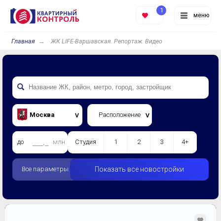
1
меню
Главная
ЖК LIFE-Варшавская. Репортаж. Видео
Москва
Расположение
до
млн.
Студия
1
2
3
4+
Все параметры
Показать все новостройки