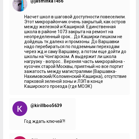
@jasminka1456
Насчет школ в шаговой доступности повеселили.
Этот микрорайончик очень закрытый, как остров
между железкой и Каширкой. Единственная
школа в районе 1073 закрыта на ремонт на
неопределенный срок... До Каширки пешком не
дойдешь тк далеко и промзоны. До Варшавки
надо перебираться по подземным переходам
через жд и саму Варшавку, а потом еще дойти до
школы на Чонгарском. А выдержит ли школа
нагрузку - вопрос... Верхняя часть микрорайона -
кусочек старой Москвы, приятный но все портит
зажатость между магистралями (Варшавка-
Нахимовский/Коломенский-Каширка), отсутствие
парковой зеленой зоны и ЛЭП в конце
Каширского проезда (где МОЭК)
@kirillboo5639
Год ждать ключей?!