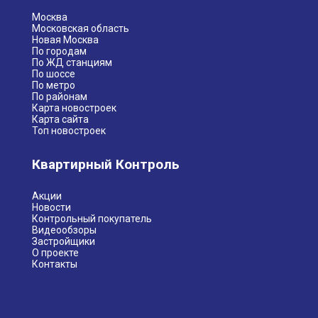
Москва
Московская область
Новая Москва
По городам
По ЖД станциям
По шоссе
По метро
По районам
Карта новостроек
Карта сайта
Топ новостроек
Квартирный Контроль
Акции
Новости
Контрольный покупатель
Видеообзоры
Застройщики
О проекте
Контакты