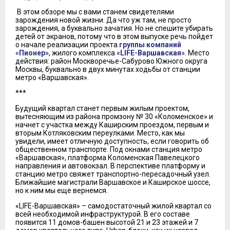
В этом обзоре мы с вами станем свидетелями
зарождения новой жизни. Да что уж там, не просто
зарождения, а буквально зачатия. Но не спешите убирать
детей от экранов, потому что в этом выпуске речь пойдет
о начале реализации проекта
группы компаний
«Пионер»
, жилого комплекса
«LIFE-Варшавская»
. Место
действия: район Москворечье-Сабурово Южного округа
Москвы, буквально в двух минутах ходьбы от станции
метро «Варшавская».
***
Будущий квартал станет первым жилым проектом,
вытесняющим из района промзону № 30 «Коломенское» и
начнет с участка между Каширским проездом, первым и
вторым Котляковским переулками. Место, как мы
увидели, имеет отличную доступность, если говорить об
общественном транспорте. Под окнами станция метро
«Варшавская», платформа Коломенская Павелецкого
направления и автовокзал. В перспективе платформу и
станцию метро свяжет транспортно-пересадочный узел.
Ближайшие магистрали Варшавское и Каширское шоссе,
но к ним мы еще вернемся.
«LIFE-Варшавская» – самодостаточный жилой квартал со
всей необходимой инфраструктурой. В его составе
появится 11 домов-башен высотой 21 и 23 этажей и 7