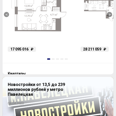
<
>
17 095 016
₽
28 211 059
₽
1
2
3
4
5
Квартиры
Новостройки от 13,5 до 239
миллионов рублей у метро
Павелецкая
Студия
2
25,5-36.83 м
27 предложений
04.04.2023