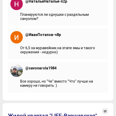
@НатальяНаталья-п2р
Планируются ли однушки с раздельным
санузлом?
@ИванПотапов-ч8р
От 6,5 за муравейник на этапе ямы и такого
окружения - недурно)
@savonarola1984
Все хорошо, но "Че" вместо "Что" лучше на
камеру не говорить :)
Жилой квартал "LIFE-Варшавская"