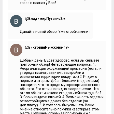
такое в планах у Вас?
небольшие производственные предприятия
Что же касается зеленых зон, то ближайший парк –
музей-заповедник «Коломенское». Сегодня от участка
@ВладимирПутин-с2ж
застройки до границы «Коломенского» около двух
километров. В радиусе не более 5 километров также
можно увидеть парк «Царицыно», «Садовники» и
Борисовские пруды. А поставщиком кислорода с юго-
Давайте новый обзор. Уже стройка кипит
запада станет Битцевский лес. Но жители квартала не
должны испытывать недостатка зелени в черте жилого
комплекса, большой процент территории отводится
@ВикторияРыжкова-г9н
застройщиком под озеленение.
***
Добрый день! Будет здорово, если Вы снимете
Дома будут оснащены с современными инженерными
повторный обзор! Интересующие вопросы: 1.
системами. В башнях установят лифты с функции
Реорганизация окружающей промзоны (есть ли
регенерации энергии: два пассажирских и один грузовой.
у города планы развития, застройки и
Предусмотрен автоматизированный учет потребления
озеленения территории вокруг жк) 2. Рядом с
воды, тепла и электричества. На окнах двухкамерных
первым и вторым Урбан-блоками (под окнами)
стеклопакетов будет нанесено мягкое теплоотражающее
находится что-то вроде мусоросортировочного
покрытие. Экономить энергию и тепло помогут, в том
объекта. Его отлично видно с аэросъемки. Что
числе, индивидуальный тепловой пункт в каждом доме,
это за объект и какова его дальнейшая судьба?
насосы с частотным регулированием привода и, конечно,
3. Сроки выдачи ключей. 4. Возможность отделки
теплоизоляция, которую обеспечит устройство наружных
от застройщика в домах без отделки (за
стен – три слоя с вентилируемым зазором. Фасады
доп.плату). 5. И хотелось бы услышать Ваше
зданий оформят по принципу мозаики составленной из
мнение относительно покупки квартиры в этом
вертикальных элементов двух разных цветов.
месте. Смущаем огромная промзона и жд