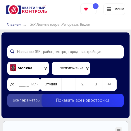
1
меню
Главная
ЖК Лесные озера. Репортаж. Видео
Москва
Расположение
до
млн.
Студия
1
2
3
4+
Все параметры
Показать все новостройки