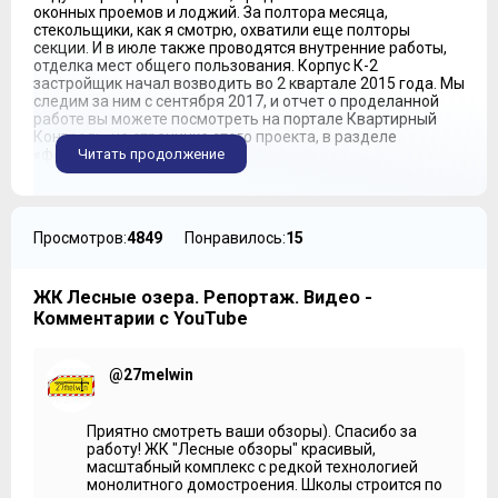
оконных проемов и лоджий. За полтора месяца,
стекольщики, как я смотрю, охватили еще полторы
секции. И в июле также проводятся внутренние работы,
отделка мест общего пользования. Корпус К-2
застройщик начал возводить во 2 квартале 2015 года. Мы
следим за ним с сентября 2017, и отчет о проделанной
работе вы можете посмотреть на портале Квартирный
Контроль, на страничке этого проекта, в разделе
«фотоконтроль».
Читать продолжение
***
Как я говорила в первом мини-обзоре, застройщик –
Просмотров:
4849
Понравилось:
15
компания «ФОБОС»
, сейчас строит еще один дом –
корпус К-4. Это будет здание высотой в 16–17 этажей и
оно, как мы понимаем, закроет вид на воду. Из корпуса
К-2 мы сможем любоваться на лес, а на карьер будут
ЖК Лесные озера. Репортаж. Видео -
выходить только окна, ориентированные на северо-
Комментарии с YouTube
восток. Старт продаж квартир корпуса К-4, застройщик
пока не объявлял. А также он пока не называет сроки
окончания строительства этого дома.
@27melwin
Что касается еще двух корпусов, то по ним пока тоже нет
информации. Известно только, что это будут также
Приятно смотреть ваши обзоры). Спасибо за
многоэтажные дома с видом на карьер.
работу! ЖК "Лесные обзоры" красивый,
Что касается условий покупки, то подробно ознакомиться
масштабный комплекс с редкой технологией
с ними вы можете на портале Квартирный Контроль, в
монолитного домостроения. Школы строится по