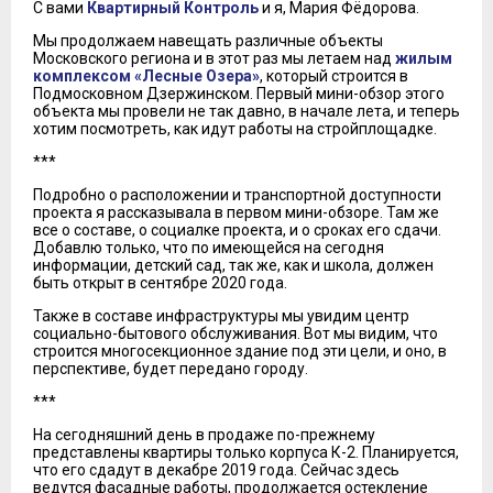
С вами
Квартирный Контроль
и я, Мария Фёдорова.
Мы продолжаем навещать различные объекты
Московского региона и в этот раз мы летаем над
жилым
комплексом «Лесные Озера»
, который строится в
Подмосковном Дзержинском. Первый мини-обзор этого
объекта мы провели не так давно, в начале лета, и теперь
хотим посмотреть, как идут работы на стройплощадке.
***
Подробно о расположении и транспортной доступности
проекта я рассказывала в первом мини-обзоре. Там же
все о составе, о социалке проекта, и о сроках его сдачи.
Добавлю только, что по имеющейся на сегодня
информации, детский сад, так же, как и школа, должен
быть открыт в сентябре 2020 года.
Также в составе инфраструктуры мы увидим центр
социально-бытового обслуживания. Вот мы видим, что
строится многосекционное здание под эти цели, и оно, в
перспективе, будет передано городу.
***
На сегодняшний день в продаже по-прежнему
представлены квартиры только корпуса К-2. Планируется,
что его сдадут в декабре 2019 года. Сейчас здесь
ведутся фасадные работы, продолжается остекление