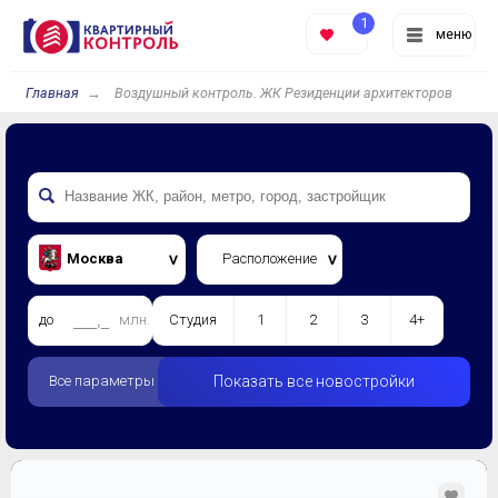
1
меню
Главная
Воздушный контроль. ЖК Резиденции архитекторов
Москва
Расположение
до
млн.
Студия
1
2
3
4+
Все параметры
Показать все новостройки