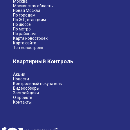
Москва
Московская область
Новая Москва
По городам
По ЖД станциям
По шоссе
По метро
По районам
Карта новостроек
Карта сайта
Топ новостроек
Квартирный Контроль
Акции
Новости
Контрольный покупатель
Видеообзоры
Застройщики
О проекте
Контакты