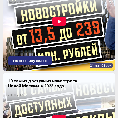
04.04.2023
4-комнатная
2
63-198 м
Уточнить наличие
ЖК "Отрада" (Отрада-2)
Продано
На страницу видео
21 мин.01 сек.
10 самых доступных новостроек
Новой Москвы в 2023 году
28.03.2023