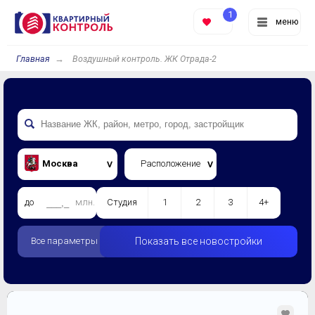
1
меню
Главная
Воздушный контроль. ЖК Отрада-2
Москва
Расположение
до
млн.
Студия
1
2
3
4+
Все параметры
Показать все новостройки