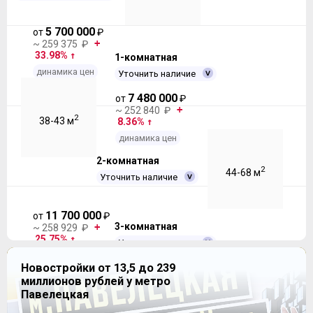
5 700 000
от
₽
~ 259 375 ₽
33.98%
1-комнатная
динамика цен
Уточнить наличие
7 480 000
от
₽
~ 252 840 ₽
2
38-43 м
8.36%
динамика цен
2-комнатная
2
44-68 м
Уточнить наличие
11 700 000
от
₽
3-комнатная
~ 258 929 ₽
25.75%
Уточнить наличие
динамика цен
15 500 000
Новостройки от 13,5 до 239
от
₽
~ 250 000 ₽
миллионов рублей у метро
2
65-85 м
45.35%
Павелецкая
динамика цен