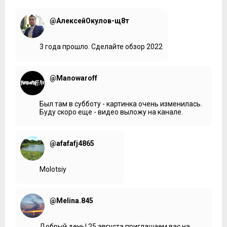
@АлексейОкулов-щ8т
3 года прошло. Сделайте обзор 2022
@Manowaroff
Был там в субботу - картинка очень изменилась.
Буду скоро еще - видео выложу на канале.
@afafafj4865
Molotsiy
@Melina.845
Добрый день! 25 августа приглашаем вас на