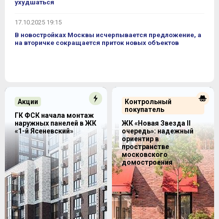
ухудшаться
17.10.2025 19:15
В новостройках Москвы исчерпывается предложение, а
на вторичке сокращается приток новых объектов
Акции
Контрольный
покупатель
ГК ФСК начала монтаж
наружных панелей в ЖК
ЖК «Новая Звезда II
«1-й Ясеневский»
очередь»: надежный
ориентир в
пространстве
московского
домостроения