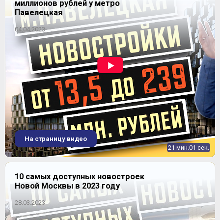
~ 204 866 ₽
миллионов рублей у метро
2
73-95 м
5.93%
Павелецкая
динамика цен
04.04.2023
4-комнатная
2
72,3-95,8 м
Уточнить наличие
ЖК "Остафьево"
Продано
На страницу видео
21 мин.01 сек.
10 самых доступных новостроек
Новой Москвы в 2023 году
28.03.2023