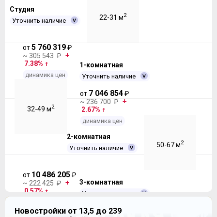
Студия
2
22-31 м
Уточнить наличие
5 760 319
от
₽
~ 305 543 ₽
7.38%
1-комнатная
динамика цен
Уточнить наличие
7 046 854
от
₽
~ 236 700 ₽
2
32-49 м
2.67%
динамика цен
2-комнатная
2
50-67 м
Уточнить наличие
10 486 205
от
₽
3-комнатная
~ 222 425 ₽
0.57%
Уточнить наличие
динамика цен
12 444 125
Новостройки от 13,5 до 239
от
₽