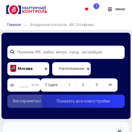
1
меню
Главная
Воздушный контроль. ЖК Остафьево
Москва
Расположение
до
млн.
Студия
1
2
3
4+
Все параметры
Показать все новостройки