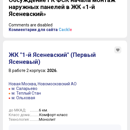
Обсуждение ГК ФСК начала монтаж
наружных панелей в ЖК «1-й
Ясеневский»
Comments are disabled
Комментарии для сайта
Cackl
e
ЖК "1-й Ясеневский" (Первый
Ясеневый)
В работе 2 корпуса
: 2026.
Новая Москва
,
Новомосковский АО
м. Саларьево
м. Теплый Стан
м. Ольховая
6 км.
до МКАД:
Комфорт-класс
Класс дома:
Монолит
Технология: