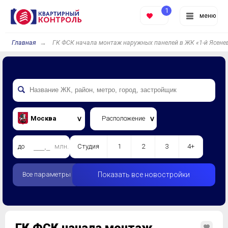
1
меню
Главная
ГК ФСК начала монтаж наружных панелей в ЖК «1-й Ясене
Москва
Расположение
до
млн.
Студия
1
2
3
4+
Все параметры
Показать все новостройки