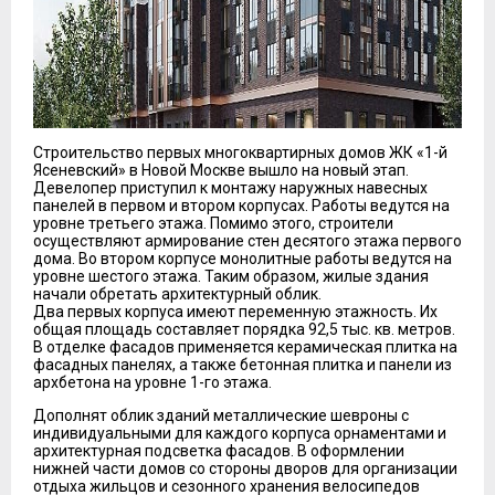
Строительство первых многоквартирных домов ЖК «1-й
Ясеневский» в Новой Москве вышло на новый этап.
Девелопер приступил к монтажу наружных навесных
панелей в первом и втором корпусах. Работы ведутся на
уровне третьего этажа. Помимо этого, строители
осуществляют армирование стен десятого этажа первого
дома. Во втором корпусе монолитные работы ведутся на
уровне шестого этажа. Таким образом, жилые здания
начали обретать архитектурный облик.
Два первых корпуса имеют переменную этажность. Их
общая площадь составляет порядка 92,5 тыс. кв. метров.
В отделке фасадов применяется керамическая плитка на
фасадных панелях, а также бетонная плитка и панели из
архбетона на уровне 1-го этажа.
Дополнят облик зданий металлические шевроны с
индивидуальными для каждого корпуса орнаментами и
архитектурная подсветка фасадов. В оформлении
нижней части домов со стороны дворов для организации
отдыха жильцов и сезонного хранения велосипедов