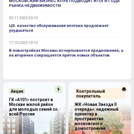
МОСКОВСКИЙ БИЗНЕС КЛУБ ПОДВОДИТ ИТОГИ ГОДА
РЫНКА НЕДВИЖИМОСТИ
30.11.2025 20:10
ЦБ: качество обслуживания ипотеки продолжает
ухудшаться
17.10.2025 19:15
В новостройках Москвы исчерпывается предложение, а
на вторичке сокращается приток новых объектов
Акции
Контрольный
покупатель
ГК «А101» построит в
Москве жилой район
ЖК «Новая Звезда II
для молодых семей со
очередь»: надежный
всей России
ориентир в
пространстве
московского
домостроения