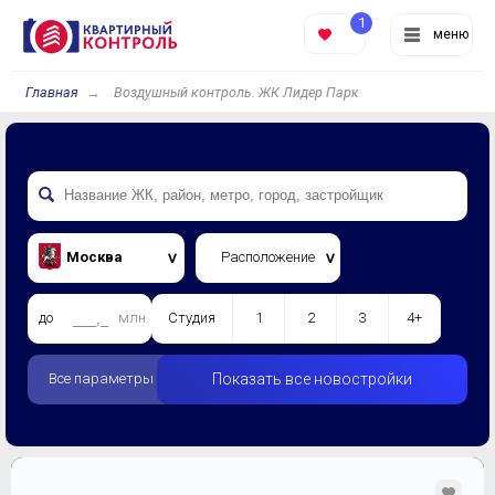
1
меню
Главная
Воздушный контроль. ЖК Лидер Парк
Москва
Расположение
до
млн.
Студия
1
2
3
4+
Все параметры
Показать все новостройки