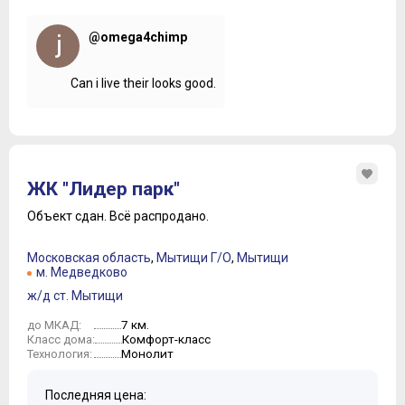
@omega4chimp
Can i live their looks good.
ЖК "Лидер парк"
Объект сдан.
Всё распродано.
Московская область
,
Мытищи Г/О
,
Мытищи
м. Медведково
ж/д ст. Мытищи
7 км.
до МКАД:
Комфорт-класс
Класс дома:
Монолит
Технология:
Последняя цена: