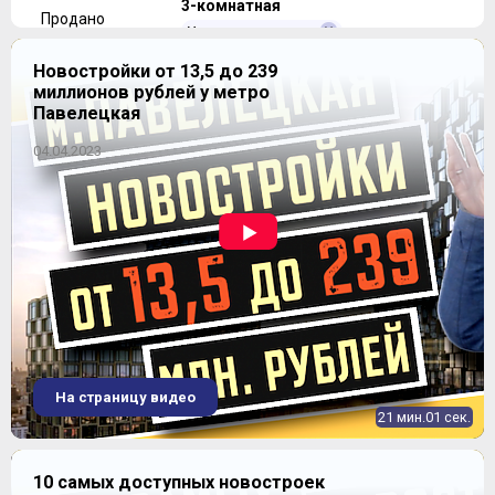
3-комнатная
Продано
Уточнить наличие
Новостройки от 13,5 до 239
миллионов рублей у метро
Продано
2
59,3-69,4 м
Павелецкая
04.04.2023
ЖК "Лидер парк"
На страницу видео
21 мин.01 сек.
10 самых доступных новостроек