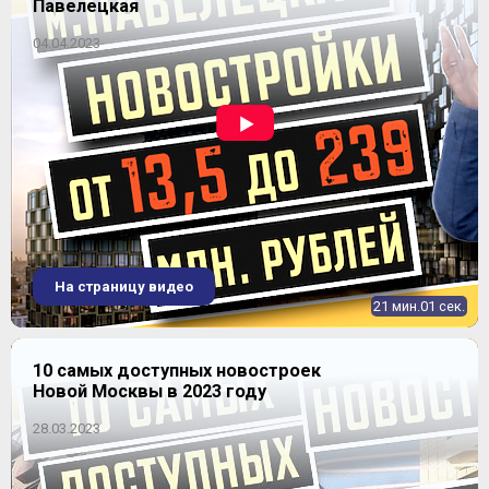
Павелецкая
04.04.2023
4-комнатная
2
99,4-99,4 м
Уточнить наличие
ЖК "Гринада"
Продано
На страницу видео
21 мин.01 сек.
10 самых доступных новостроек
Новой Москвы в 2023 году
28.03.2023