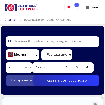
1
меню
Главная
Воздушный контроль. ЖК Гринада
Москва
Расположение
до
млн.
Студия
1
2
3
4+
Все параметры
Показать все новостройки