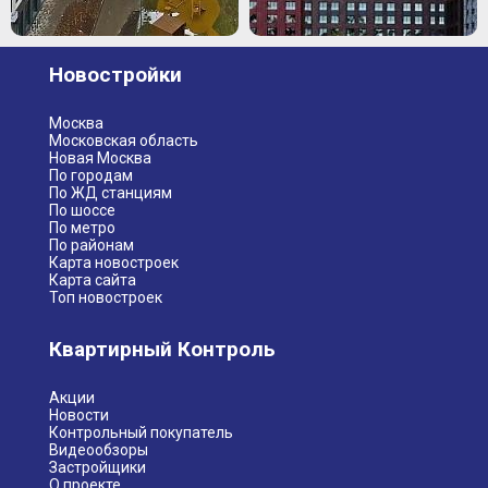
Новостройки
Москва
Московская область
Новая Москва
По городам
По ЖД станциям
По шоссе
По метро
По районам
Карта новостроек
Карта сайта
Топ новостроек
Квартирный Контроль
Акции
Новости
Контрольный покупатель
Видеообзоры
Застройщики
О проекте