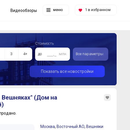
меню
1
в избранном
Видеообзоры
Стоимость
3
4+
до
млн.
Все параметры
Показать все новостройки
 Вешняках" (Дом на
й)
продано.
Москва
,
Восточный АО
,
Вешняки