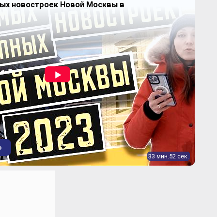
ных новостроек Новой Москвы в
о
33 мин.52 сек.