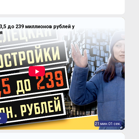
3,5 до 239 миллионов рублей у
я
ках" (Дом на Вешняковской)
о
21 мин.01 сек.