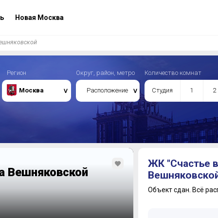
ь
Новая Москва
Вешняковской
Регион
Округ, район, метро
Количество комнат
Москва
Расположение
Студия
1
2
ЖК "Счастье в
а Вешняковской
Вешняковско
Объект сдан.
Всё рас