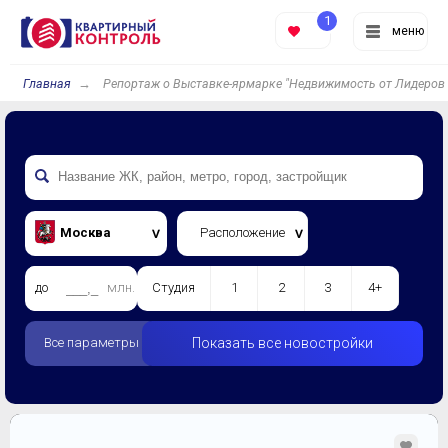
1
меню
Главная
Репортаж о Выставке-ярмарке "Недвижимость от Лидеров 
Москва
Расположение
до
млн.
Студия
1
2
3
4+
Все параметры
Показать все новостройки