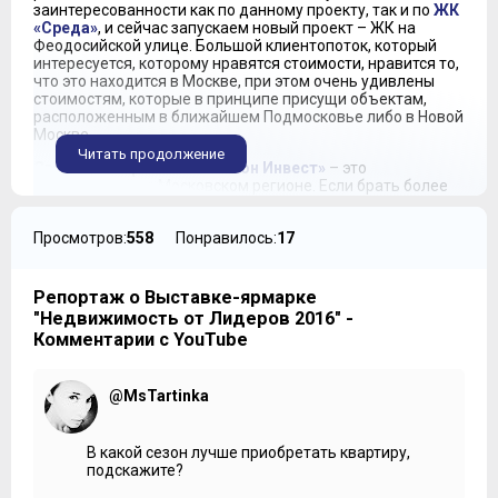
заинтересованности как по данному проекту, так и по
ЖК
«Среда»
, и сейчас запускаем новый проект – ЖК на
Феодосийской улице. Большой клиентопоток, который
интересуется, которому нравятся стоимости, нравится то,
что это находится в Москве, при этом очень удивлены
стоимостям, которые в принципе присущи объектам,
расположенным в ближайшем Подмосковье либо в Новой
Москве.
Читать продолжение
Светлана Королёва:
«Эталон Инвест»
– это
наименование в Московском регионе. Если брать более
глобально – это «ЛенСпецСМУ», компания с богатейшим
опытом, которая пришла из Петербурга, имеет свои корни
Просмотров:
558
Понравилось:
17
в Петербурге. Там построены более 250 готовых, сданных,
уже реализованных объектов с безупречной репутацией.
Репутацию компании легко проверить – она входит в IPO,
играет на Лондонской фондовой бирже, поэтому здесь
Репортаж о Выставке-ярмарке
всё открыто, при желании можно обо всём узнать.
"Недвижимость от Лидеров 2016" -
Комментарии с YouTube
Александр Болдин:
Что касается выставки – она
проходит очень позитивно, хорошо всё организовано,
представлено множество проектов, начиная от банков и
@MsTartinka
заканчивая всевозможными крупными проектами. Очень
интересно, очень познавательно, можно получить
различную информацию по проектам, собрать всё, что
требуется.
В какой сезон лучше приобретать квартиру,
подскажите?
***