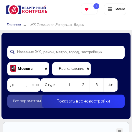
1
меню
Главная
ЖК Томилино. Репортаж. Видео
Москва
Расположение
до
млн.
Студия
1
2
3
4+
Все параметры
Показать все новостройки