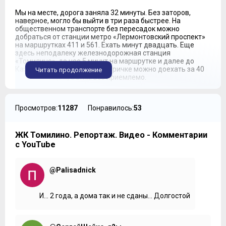
Мы на месте, дорога заняла 32 минуты. Без заторов,
наверное, могло бы выйти в три раза быстрее. На
общественном транспорте без пересадок можно
добраться от станции метро «Лермонтовский проспект»
на маршрутках 411 и 561. Ехать минут двадцать. Еще
здесь неподалеку железнодорожная станция
«Томилино», до нее 5 минут на маршрутке и далее до
Казанского вокзала на электричке можно доехать за 40
Читать продолжение
минут. В общем, с этим все приемлемо.
***
Жилой комплекс «Томилино»
займет солидную
Просмотров:
11287
Понравилось:
53
территорию площадью 57 гектаров, на которых возведут
42 дома переменной этажности, от трех до семи этажей.
Новый микрорайон будет разбит на кварталы, которые
ЖК Томилино. Репортаж. Видео - Комментарии
строятся поочередно.
с YouTube
Первый квартал состоит из десяти корпусов. Корпуса 1 и
1А, которые, по сути, являются одним домом, находятся
@Palisadnick
на стадии ввода в эксплуатацию. Скоро по ним начнется
выдача ключей. Но без задержки здесь не обошлось.
Изначально по договорам долевого участия срок
передачи квартир был обозначен на первый квартал 2016
И... 2 года, а дома так и не сданы... Долгостой
года. Сейчас идет второй квартал 2017. По остальным
корпусам также прошли переносы сроков, но уже с чуть
меньшей амплитудой и на май 2017 года