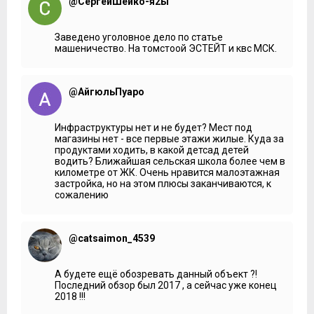
@СергейШейко-я2ы
запланированный график ввода в эксплуатацию
выглядит следующим образом:
2, 3 и 9 корпуса – июнь 2017;
Заведено уголовное дело по статье
4, 5 и 6 – август 2017;
машеничество. На томстоой ЭСТЕЙТ и квс МСК.
10 – октябрь 2017;
7 и 8 – в конце 2017 года.
Остальные пять очередей со всей внутренней
@АйгюльПуаро
инфраструктурой обещают закончить к 2023 году.
***
Инфраструктуры нет и не будет? Мест под
магазины нет - все первые этажи жилые. Куда за
Дома целиком кирпичные, из него тут абсолютно все,
продуктами ходить, в какой детсад детей
каждая стена. А так как производится этот кирпич на
водить? Ближайшая сельская школа более чем в
собственном заводе «Армстрон», то, согласитесь,
километре от ЖК. Очень нравится малоэтажная
получается очень удобно. Кирпич этот не простой –
застройка, но на этом плюсы заканчиваются, к
поризованные блоки PORIKAM. По утверждению
сожалению
производителя, то есть застройщика, они обладают
настолько низким коэффициентом теплопроводности,
что даже не требуется дополнительного слоя утеплителя.
Это означает, что поверх блока будет сразу идти слой
@catsaimon_4539
штукатурки.
На одном из многочисленных сайтов проекта я еще
А будете ещё обозревать данный объект ?!
вычитал о применении вентилируемых фасадов, но нет,
Последний обзор был 2017 , а сейчас уже конец
поризованные блоки, плюс штукатурка. Межэтажные
2018 !!!
перекрытия из железобетонных плит.