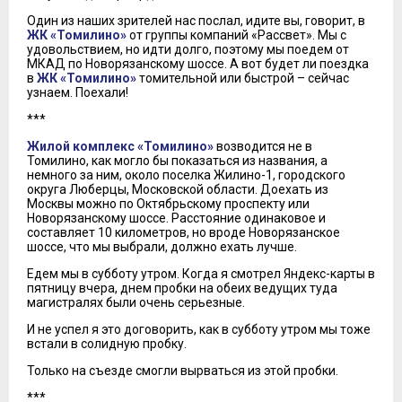
Один из наших зрителей нас послал, идите вы, говорит, в
ЖК «Томилино»
от группы компаний «Рассвет». Мы с
удовольствием, но идти долго, поэтому мы поедем от
МКАД по Новорязанскому шоссе. А вот будет ли поездка
в
ЖК «Томилино»
томительной или быстрой – сейчас
узнаем. Поехали!
***
Жилой комплекс «Томилино»
возводится не в
Томилино, как могло бы показаться из названия, а
немного за ним, около поселка Жилино-1, городского
округа Люберцы, Московской области. Доехать из
Москвы можно по Октябрьскому проспекту или
Новорязанскому шоссе. Расстояние одинаковое и
составляет 10 километров, но вроде Новорязанское
шоссе, что мы выбрали, должно ехать лучше.
Едем мы в субботу утром. Когда я смотрел Яндекс-карты в
пятницу вчера, днем пробки на обеих ведущих туда
магистралях были очень серьезные.
И не успел я это договорить, как в субботу утром мы тоже
встали в солидную пробку.
Только на съезде смогли вырваться из этой пробки.
***