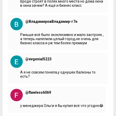
Вроде строят в полях много места но дома окна
в окна зачем? А ещё и бизнес класс
@ВладимировВладимир-г7н
Раньше всё было эксклюзивно и мало застроек ,
а теперь налепили целый город,не очень для
бизнес класса и уж тем более премиум
@evgenial5223
А я не совсем поняла,у однушек балконы то
есть?
@flawless6069
у менеджера Ольги я бы купил всё что угодно😂