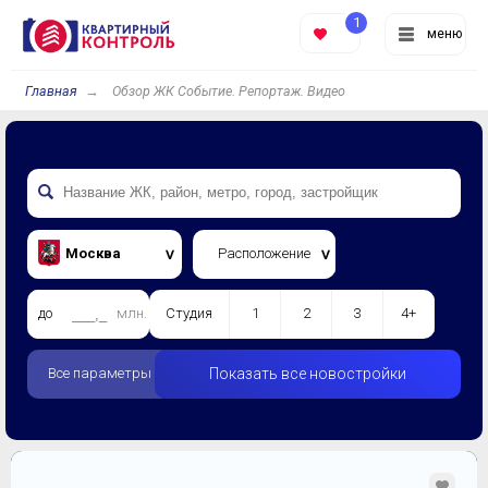
1
меню
Главная
Обзор ЖК Событие. Репортаж. Видео
Москва
Расположение
до
млн.
Студия
1
2
3
4+
Все параметры
Показать все новостройки