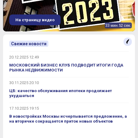
51 897 345
от
₽
ЖК "Событие"
~ 565 972 ₽
2.29%
динамика цен
На страницу видео
33 мин.52 сек.
Свежие новости
20.12.2025 12:49
МОСКОВСКИЙ БИЗНЕС КЛУБ ПОДВОДИТ ИТОГИ ГОДА
РЫНКА НЕДВИЖИМОСТИ
30.11.2025 20:10
ЦБ: качество обслуживания ипотеки продолжает
ухудшаться
17.10.2025 19:15
В новостройках Москвы исчерпывается предложение, а
на вторичке сокращается приток новых объектов