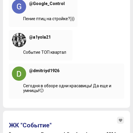
@Google_Control
Пение птиц на стройке?)))
@a1yola21
Событие ТОП квартал
@dmitriyd1926
Сегодня в обзоре одни красавицы! Да еще и
умницы!🙂
ЖК "Событие"