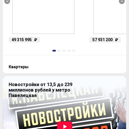
<
>
49 315 995
₽
57 931 200
₽
1
2
3
4
5
Квартиры
Новостройки от 13,5 до 239
миллионов рублей у метро
Студия
Павелецкая
2
22,3-37,6 м
297 предложений
04.04.2023
14 201 460
от
₽
~ 605 325 ₽
-6.26%
1-комнатная