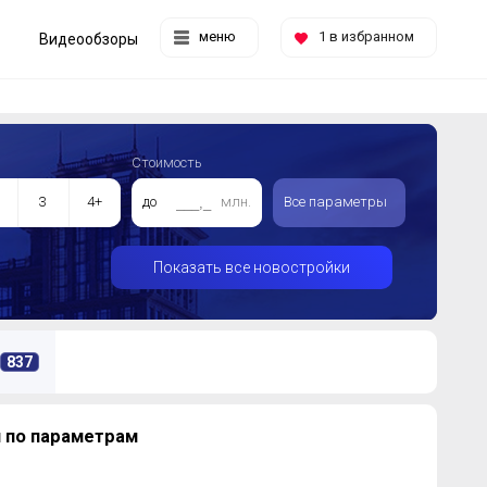
меню
1
в избранном
Видеообзоры
Стоимость
3
4+
до
млн.
Все параметры
Показать все новостройки
837
 по параметрам