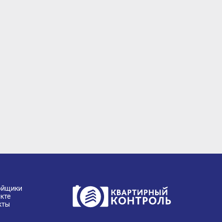
ойщики
кте
кты