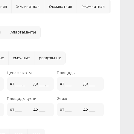
тная
2-комнатная
3-комнатная
4-комнатная
ы
Апартаменты
ые
смежные
раздельные
Цена за кв. м
Площадь
от
до
от
до
Площадь кухни
Этаж
от
до
от
до