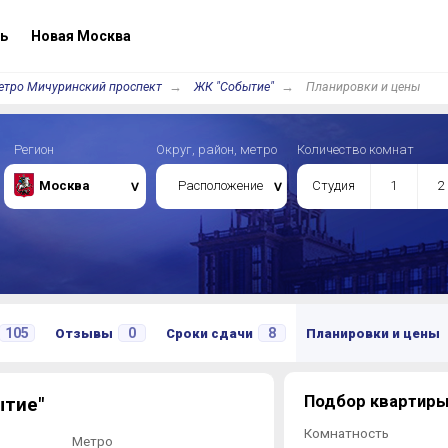
ь
Новая Москва
тро Мичуринский проспект
ЖК "Событие"
Планировки и цены
Регион
Округ, район, метро
Количество комнат
Москва
Расположение
Студия
1
2
105
0
8
Отзывы
Сроки сдачи
Планировки и цены
Подбор квартиры
ытие"
Комнатность
Метро