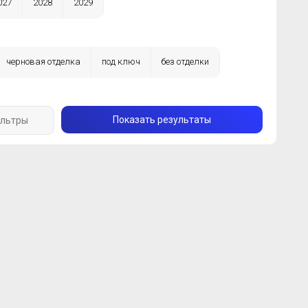
027
2028
2029
черновая отделка
под ключ
без отделки
Показать результаты
ильтры