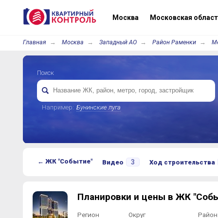
Москва
Московская област
Главная
Москва
Западный АО
Район Раменки
Ме
Поиск
Например:
Бунинские луга
← ЖК "Событие"
3
Видео
Ход строительства
Планировки и цены в ЖК "Соб
Регион
Округ
Район