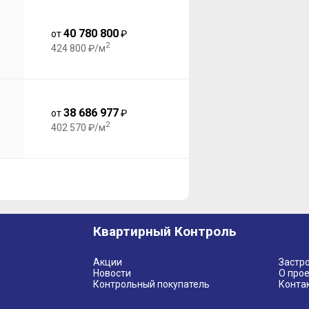
40 780 800
от
₽
2
424 800 ₽/м
38 686 977
от
₽
2
402 570 ₽/м
Квартирный Контроль
Акции
Застр
Новости
О прое
Контрольный покупатель
Конта