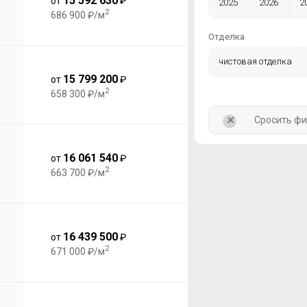
15 592 630
от
₽
2025
2026
2
2
686 900 ₽/м
Отделка
чистовая отделка
15 799 200
от
₽
2
658 300 ₽/м
+
Сросить ф
16 061 540
от
₽
2
663 700 ₽/м
16 439 500
от
₽
2
671 000 ₽/м