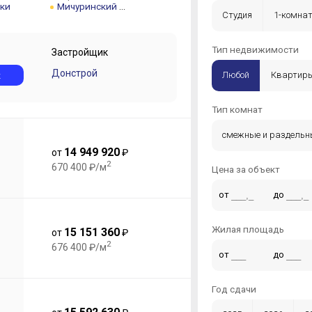
ки
Мичуринский проспект
Студия
1-комна
5-комнатная +
Тип недвижимости
Застройщик
Донстрой
к
Любой
Квартир
Тип комнат
смежные и раздельн
14 949 920
от
₽
2
670 400 ₽/м
Цена за объект
от
до
Жилая площадь
15 151 360
от
₽
2
676 400 ₽/м
от
до
Год сдачи