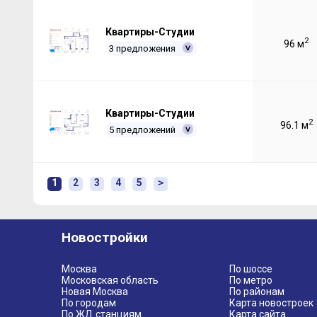
Квартиры-Студии
2
96 м
3 предложения
Квартиры-Студии
2
96.1 м
5 предложений
1
2
3
4
5
>
Новостройки
Москва
По шоссе
Московская область
По метро
Новая Москва
По районам
По городам
Карта новостроек
По ЖД станциям
Карта сайта