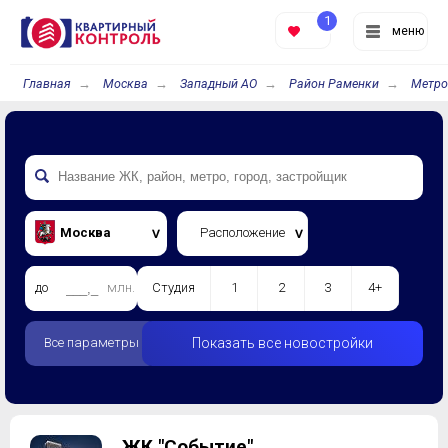
1
меню
Главная
Москва
Западный АО
Район Раменки
Метро
Москва
Расположение
до
млн.
Студия
1
2
3
4+
Все параметры
Показать все новостройки
ЖК "Событие"