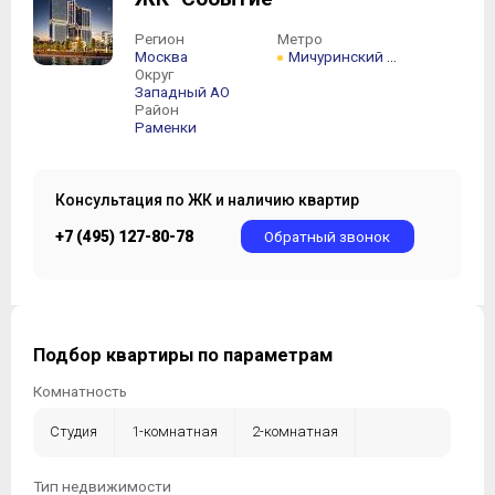
Регион
Метро
Москва
Мичуринский проспект
Округ
Западный АО
Район
Раменки
Консультация по ЖК и наличию квартир
+7 (495) 127-80-78
Обратный звонок
Подбор квартиры по параметрам
Комнатность
Студия
1-комнатная
2-комнатная
3-комнатная
4-комнатная
5-комнатная +
Тип недвижимости